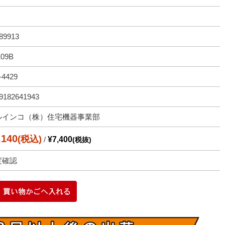
89913
109B
-4429
9182641943
ルインコ（株）住宅機器事業部
,140
(税込)
/
¥7,400
(税抜)
度確認