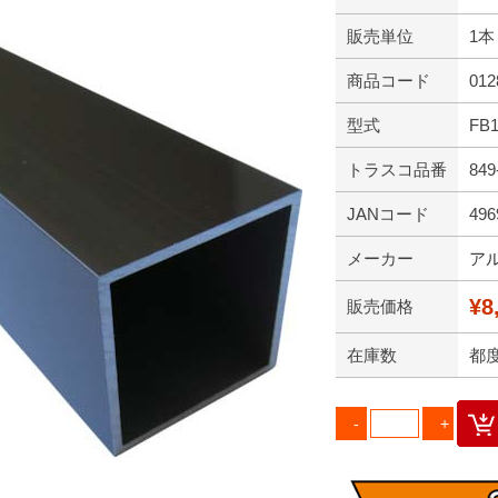
販売単位
1本
商品コード
012
型式
FB
トラスコ品番
849
JANコード
496
メーカー
ア
¥8
販売価格
在庫数
都