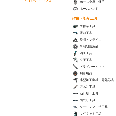
ホース金具・継手
ホースバンド
作業・切削工具
手作業工具
電動工具
旋削・フライス
研削研磨用品
油圧工具
空圧工具
ドライバービット
切断用品
小型加工機械・電熱器具
穴あけ工具
ねじ切り工具
面取り工具
ツーリング・治工具
マグネット用品