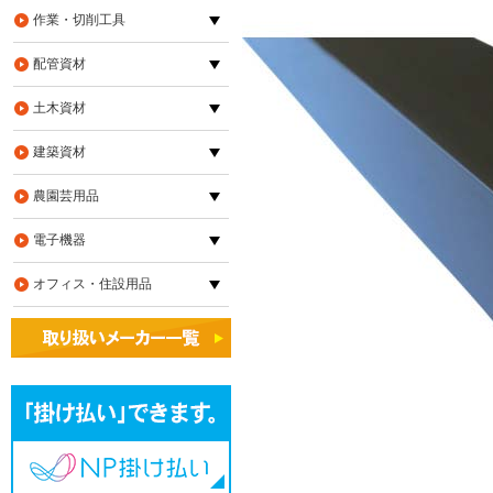
作業・切削工具
配管資材
土木資材
建築資材
農園芸用品
電子機器
オフィス・住設用品