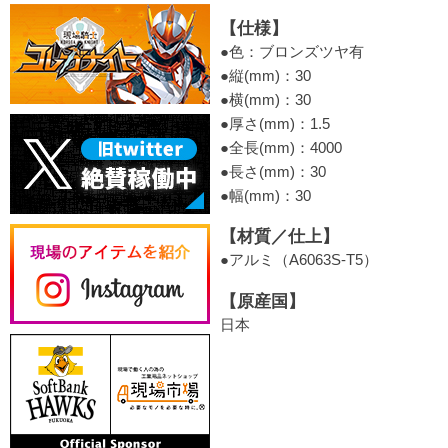
【仕様】
●色：ブロンズツヤ有
●縦(mm)：30
●横(mm)：30
●厚さ(mm)：1.5
●全長(mm)：4000
●長さ(mm)：30
●幅(mm)：30
【材質／仕上】
●アルミ（A6063S-T5）
【原産国】
日本