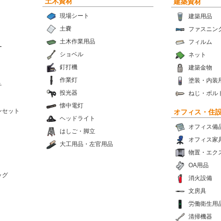
土木資材
建築資材
現場シート
建築用品
土嚢
ファスニン
土木作業用品
フィルム
ー
ショベル
ネット
釘打機
建築金物
作業灯
塗装・内装
チ
投光器
ねじ・ボル
懐中電灯
ンセット
オフィス・住
ヘッドライト
オフィス備
はしご・脚立
オフィス家
大工用品・左官用品
物置・エク
OA用品
ッグ
消火設備
文房具
労働衛生用
清掃機器