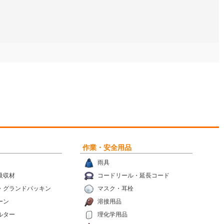
作業・安全用品
雨具
吸収材
コードリール・延長コード
・グランドパッキン
マスク・耳栓
ーン
溶接用品
ルター
理化学用品