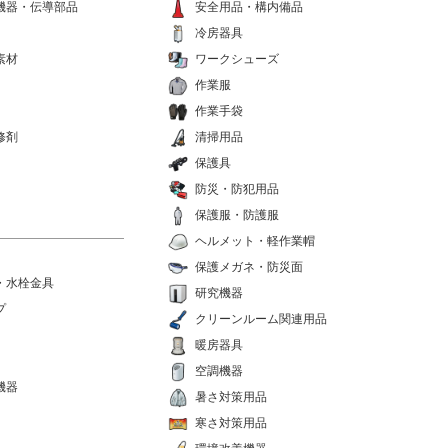
機器・伝導部品
安全用品・構内備品
冷房器具
素材
ワークシューズ
作業服
作業手袋
修剤
清掃用品
保護具
防災・防犯用品
保護服・防護服
ヘルメット・軽作業帽
保護メガネ・防災面
・水栓金具
研究機器
プ
クリーンルーム関連用品
暖房器具
空調機器
機器
暑さ対策用品
寒さ対策用品