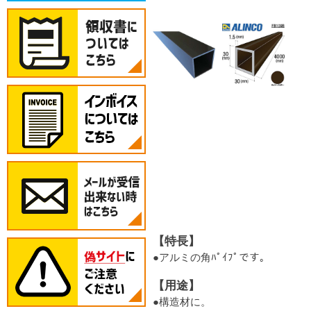
【特長】
●アルミの角ﾊﾟｲﾌﾟです。
【用途】
●構造材に。