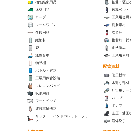
梱包結束用品
軸受・駆動
床材用品
伝導ベルト
ロープ
工業用金属
ツールワゴン
樹脂素材
荷役用品
潤滑油
緩衝材
接着剤・補
袋
化学製品
運搬台車
工業用素材
物品棚
配管資材
ボトル・容器
管工機材
工場用保管設備
水廻り部材
フレコンバッグ
配管用テー
収納用品
バルブ
ワークベンチ
ポンプ
運搬車輛機器
空圧・油圧
リフター・ハンドパレットトラッ
ク
流体継手