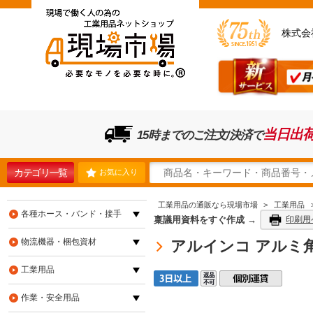
株式会
当日出
15時までのご注文/決済で
カテゴリ一覧
お気に入り
工業用品の通販なら現場市場
>
工業用品
各種ホース・バンド・接手
稟議用資料をすぐ作成 →
印刷用
物流機器・梱包資材
アルインコ アルミ角パイ
工業用品
作業・安全用品