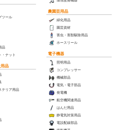
環境改善機器
農園芸用品
グツール
緑化用品
園芸資材
害虫・害獣駆除用品
ホースリール
用品
電子機器
ト・ナット
照明用品
設用品
コンプレッサー
品
機械部品
具
電気・電子部品
ステリア用品
発電機
航空機関連用品
はんだ用品
静電気対策用品
品
電設配線部品