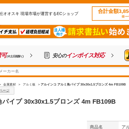
合計金額3,8
社オオスキ 現場市場が運営するECショップ
※一
荷可
インボイス対応
安心の
(※土日祝除く)
>
金属素材
>
アルミ板
>
アルインコ アルミ角パイプ 30x30x1.5ブロンズ 4m FB109B
ページ
プ 30x30x1.5ブロンズ 4m FB109B
商品名
アル