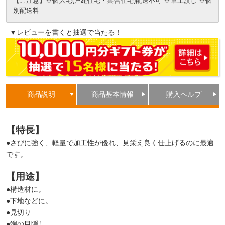
【ご注意】※個人宅(戸建住宅・集合住宅)配送不可 ※車上渡し ※個
別配送料
▼レビューを書くと抽選で当たる！
商品説明
商品基本情報
購入ヘルプ
【特長】
●さびに強く、軽量で加工性が優れ、見栄え良く仕上げるのに最適
です。
【用途】
●構造材に。
●下地などに。
●見切り
●端の目隠し