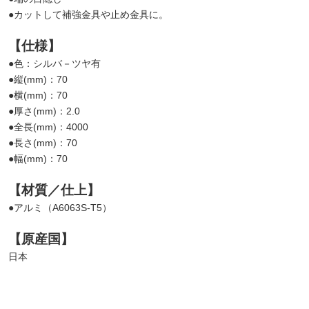
●カットして補強金具や止め金具に。
【仕様】
●色：シルバ－ツヤ有
●縦(mm)：70
●横(mm)：70
●厚さ(mm)：2.0
●全長(mm)：4000
●長さ(mm)：70
●幅(mm)：70
【材質／仕上】
●アルミ（A6063S-T5）
【原産国】
日本