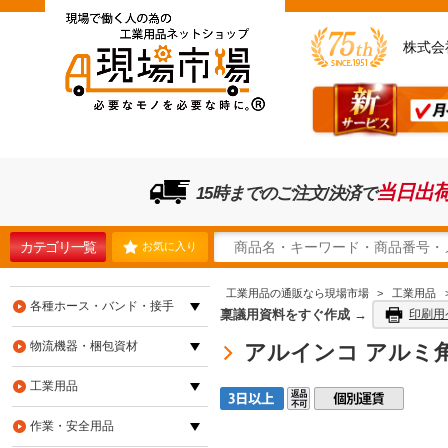
株式会
当日出
15時までのご注文/決済で
カテゴリ一覧
お気に入り
工業用品の通販なら現場市場
>
工業用品
各種ホース・バンド・接手
稟議用資料をすぐ作成 →
印刷用
物流機器・梱包資材
アルインコ アルミ角パイ
工業用品
作業・安全用品