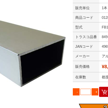
販売単位
1本
商品コード
012
型式
FB
トラスコ品番
849
JANコード
496
メーカー
ア
¥8
販売価格
在庫数
都