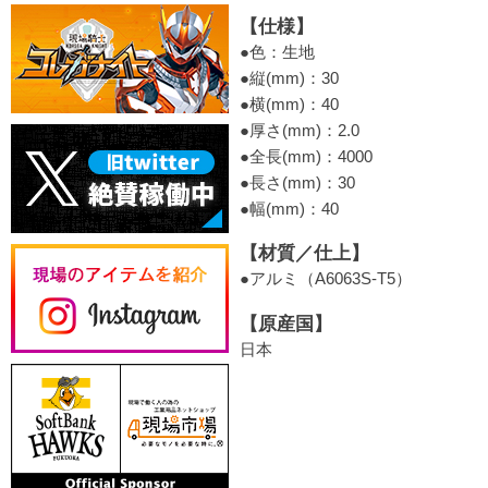
【仕様】
●色：生地
●縦(mm)：30
●横(mm)：40
●厚さ(mm)：2.0
●全長(mm)：4000
●長さ(mm)：30
●幅(mm)：40
【材質／仕上】
●アルミ（A6063S-T5）
【原産国】
日本