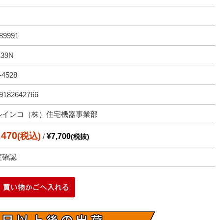
89991
139N
-4528
9182642766
ルインコ（株）住宅機器事業部
,470
(税込)
/
¥7,700
(税抜)
度確認