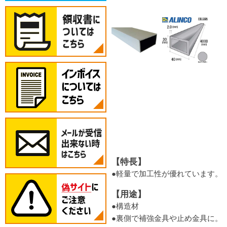
【特長】
●軽量で加工性が優れています。
【用途】
●構造材
●裏側で補強金具や止め金具に。