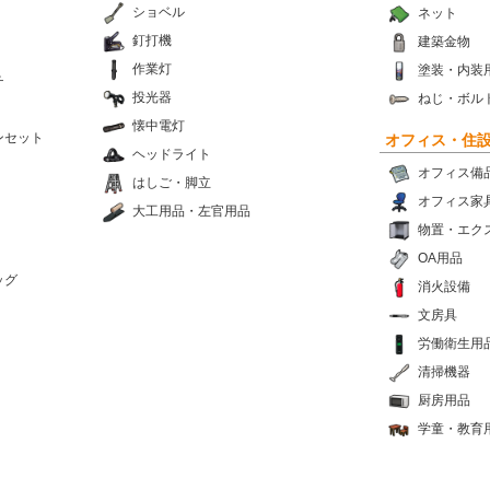
ショベル
ネット
釘打機
建築金物
作業灯
塗装・内装
チ
投光器
ねじ・ボル
懐中電灯
ンセット
オフィス・住
ヘッドライト
オフィス備
はしご・脚立
オフィス家
大工用品・左官用品
物置・エク
OA用品
ッグ
消火設備
文房具
労働衛生用
清掃機器
厨房用品
学童・教育