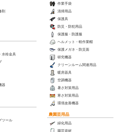
作業手袋
修剤
清掃用品
保護具
防災・防犯用品
保護服・防護服
ヘルメット・軽作業帽
保護メガネ・防災面
・水栓金具
研究機器
プ
クリーンルーム関連用品
暖房器具
空調機器
機器
暑さ対策用品
寒さ対策用品
環境改善機器
農園芸用品
グツール
緑化用品
園芸資材