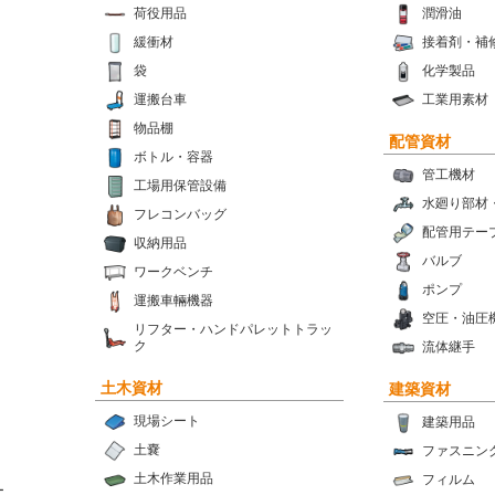
荷役用品
潤滑油
緩衝材
接着剤・補
袋
化学製品
運搬台車
工業用素材
物品棚
配管資材
ボトル・容器
管工機材
工場用保管設備
水廻り部材
フレコンバッグ
配管用テー
収納用品
バルブ
ワークベンチ
ポンプ
運搬車輛機器
空圧・油圧
リフター・ハンドパレットトラッ
ク
流体継手
土木資材
建築資材
現場シート
建築用品
土嚢
ファスニン
土木作業用品
フィルム
ー