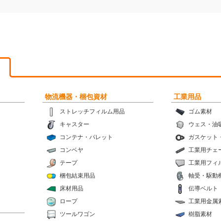
物流機器・梱包資材
工業用品
ストレッチフィルム用品
ゴム素材
キャスター
ウェス・油
コンテナ・パレット
ガスケット
コンベヤ
工業用チェ
テープ
工業用フィ
梱包結束用品
軸受・駆動
床材用品
伝導ベルト
ロープ
工業用金属
ツールワゴン
樹脂素材