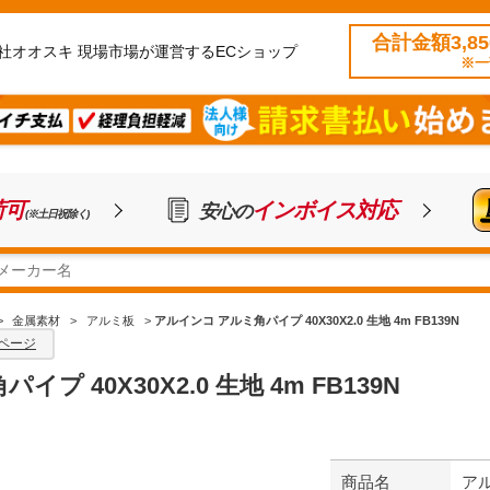
合計金額3,8
社オオスキ 現場市場が運営するECショップ
※一
荷可
インボイス対応
安心の
(※土日祝除く)
>
金属素材
>
アルミ板
>
アルインコ アルミ角パイプ 40X30X2.0 生地 4m FB139N
ページ
プ 40X30X2.0 生地 4m FB139N
商品名
アル