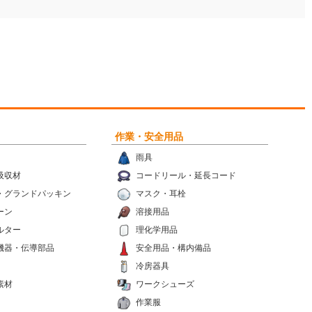
作業・安全用品
雨具
吸収材
コードリール・延長コード
・グランドパッキン
マスク・耳栓
ーン
溶接用品
ルター
理化学用品
機器・伝導部品
安全用品・構内備品
冷房器具
素材
ワークシューズ
作業服