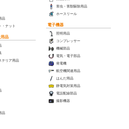
害虫・害獣駆除用品
ホースリール
用品
電子機器
ト・ナット
照明用品
設用品
コンプレッサー
品
機械部品
具
電気・電子部品
ステリア用品
発電機
航空機関連用品
はんだ用品
静電気対策用品
品
電設配線部品
撮影機器
用品