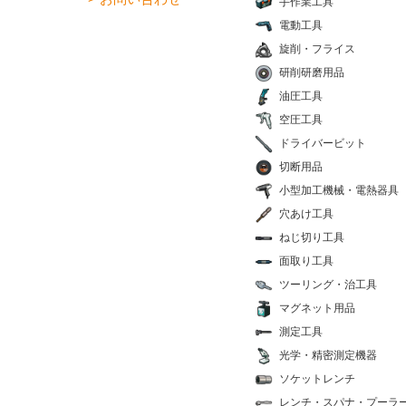
手作業工具
電動工具
旋削・フライス
研削研磨用品
油圧工具
空圧工具
ドライバービット
切断用品
小型加工機械・電熱器具
穴あけ工具
ねじ切り工具
面取り工具
ツーリング・治工具
マグネット用品
測定工具
光学・精密測定機器
ソケットレンチ
レンチ・スパナ・プーラ