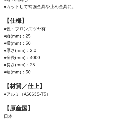
●カットして補強金具や止め金具に。
【仕様】
●色：ブロンズツヤ有
●縦(mm)：25
●横(mm)：50
●厚さ(mm)：2.0
●全長(mm)：4000
●長さ(mm)：25
●幅(mm)：50
【材質／仕上】
●アルミ（A6063S-T5）
【原産国】
日本