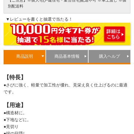
【ご注意】※個人宅(戸建住宅・集合住宅)配送不可 ※車上渡し ※個
別配送料
▼レビューを書くと抽選で当たる！
商品説明
商品基本情報
購入ヘルプ
【特長】
●さびに強く、軽量で加工性が優れ、見栄え良く仕上げるのに最適
です。
【用途】
●構造材に。
●下地などに。
●見切り
●端の目隠し