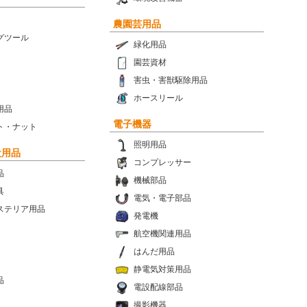
農園芸用品
グツール
緑化用品
園芸資材
害虫・害獣駆除用品
ホースリール
用品
電子機器
ト・ナット
照明用品
設用品
コンプレッサー
品
機械部品
具
電気・電子部品
ステリア用品
発電機
航空機関連用品
はんだ用品
静電気対策用品
品
電設配線部品
撮影機器