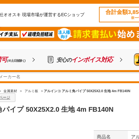
合計金額3,8
社オオスキ 現場市場が運営するECショップ
※一
荷可
インボイス対応
安心の
(※土日祝除く)
>
金属素材
>
アルミ板
>
アルインコ アルミ角パイプ 50X25X2.0 生地 4m FB140N
ページ
プ 50X25X2.0 生地 4m FB140N
商品名
アル