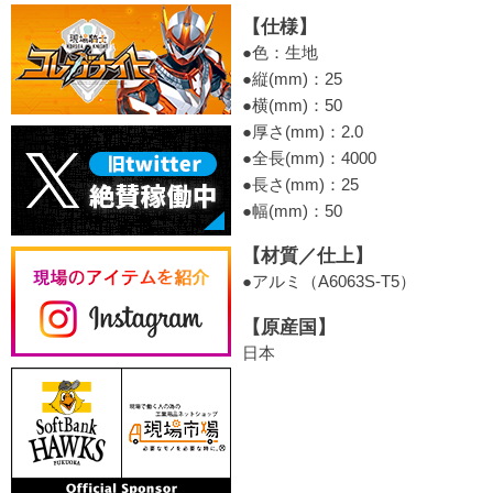
【仕様】
●色：生地
●縦(mm)：25
●横(mm)：50
●厚さ(mm)：2.0
●全長(mm)：4000
●長さ(mm)：25
●幅(mm)：50
【材質／仕上】
●アルミ（A6063S-T5）
【原産国】
日本