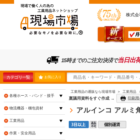
株式会
当日出
15時までのご注文/決済で
カテゴリ一覧
お気に入り
工業用品の通販なら現場市場
>
工業用品
各種ホース・バンド・接手
稟議用資料をすぐ作成 →
印刷用
物流機器・梱包資材
アルインコ アルミ角パイ
工業用品
作業・安全用品