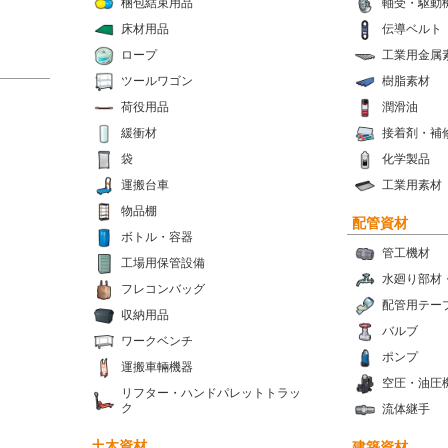
梱包結束用品
軸受・駆動
床材用品
伝導ベルト
ロープ
工業用金属
ツールワゴン
樹脂素材
荷役用品
潤滑油
緩衝材
接着剤・補
袋
化学製品
運搬台車
工業用素材
物品棚
配管資材
ボトル・容器
管工機材
工場用保管設備
水廻り部材
フレコンバッグ
配管用テー
収納用品
バルブ
ワークベンチ
ポンプ
運搬車輛機器
空圧・油圧
リフター・ハンドパレットトラッ
ク
流体継手
土木資材
建築資材