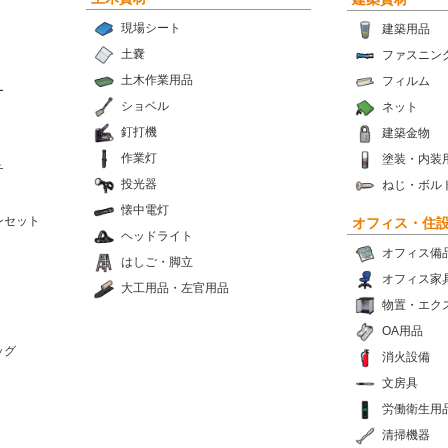
現場シート
建築用品
土嚢
ファスニン
土木作業用品
フィルム
ー
ショベル
ネット
釘打機
建築金物
作業灯
塗装・内装
チ
投光器
ねじ・ボル
懐中電灯
ンセット
オフィス・住
ヘッドライト
オフィス備
はしご・脚立
オフィス家
大工用品・左官用品
物置・エク
OA用品
ッグ
消火設備
文房具
労働衛生用
清掃機器