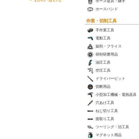
ホース金具・継手
ホースバンド
作業・切削工具
手作業工具
電動工具
旋削・フライス
研削研磨用品
油圧工具
空圧工具
ドライバービット
切断用品
小型加工機械・電熱器具
穴あけ工具
ねじ切り工具
面取り工具
ツーリング・治工具
マグネット用品