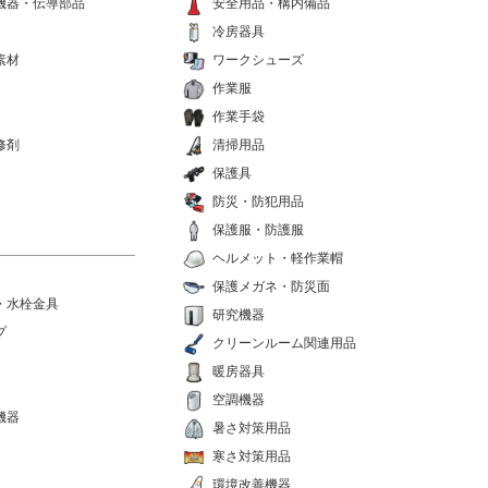
機器・伝導部品
安全用品・構内備品
冷房器具
素材
ワークシューズ
作業服
作業手袋
修剤
清掃用品
保護具
防災・防犯用品
保護服・防護服
ヘルメット・軽作業帽
保護メガネ・防災面
・水栓金具
研究機器
プ
クリーンルーム関連用品
暖房器具
空調機器
機器
暑さ対策用品
寒さ対策用品
環境改善機器