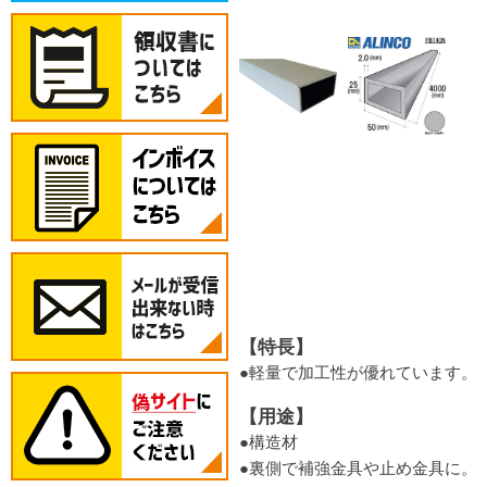
【特長】
●軽量で加工性が優れています。
【用途】
●構造材
●裏側で補強金具や止め金具に。