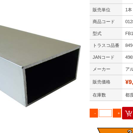
販売単位
1本
商品コード
012
型式
FB
トラスコ品番
849
JANコード
496
メーカー
ア
¥9
販売価格
在庫数
都