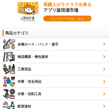
再購入がラクラク出来る
アプリ版現場市場
インストールはこちら
商品カテゴリ
各種ホース・バンド・接手
物流機器・梱包資材
工業用品
作業・安全用品
作業・切削工具
配管資材