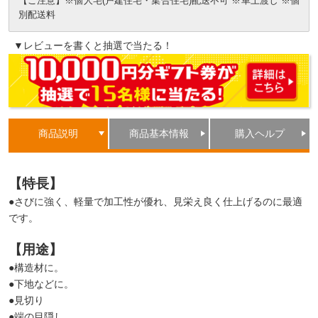
【ご注意】※個人宅(戸建住宅・集合住宅)配送不可 ※車上渡し ※個
別配送料
▼レビューを書くと抽選で当たる！
商品説明
商品基本情報
購入ヘルプ
【特長】
●さびに強く、軽量で加工性が優れ、見栄え良く仕上げるのに最適
です。
【用途】
●構造材に。
●下地などに。
●見切り
●端の目隠し