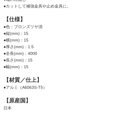
●カットして補強金具や止め金具に。
【仕様】
●色：ブロンズツヤ消
●縦(mm)：15
●横(mm)：15
●厚さ(mm)：1.5
●全長(mm)：4000
●長さ(mm)：15
●幅(mm)：15
【材質／仕上】
●アルミ（A6063S-T5）
【原産国】
日本