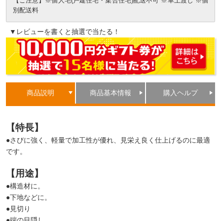
【ご注意】※個人宅(戸建住宅・集合住宅)配送不可 ※車上渡し ※個
別配送料
▼レビューを書くと抽選で当たる！
商品説明
商品基本情報
購入ヘルプ
【特長】
●さびに強く、軽量で加工性が優れ、見栄え良く仕上げるのに最適
です。
【用途】
●構造材に。
●下地などに。
●見切り
●端の目隠し