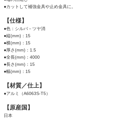
●カットして補強金具や止め金具に。
【仕様】
●色：シルバ－ツヤ消
●縦(mm)：15
●横(mm)：15
●厚さ(mm)：1.5
●全長(mm)：4000
●長さ(mm)：15
●幅(mm)：15
【材質／仕上】
●アルミ（A6063S-T5）
【原産国】
日本