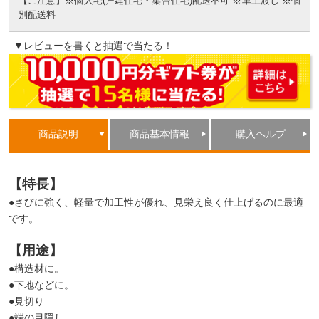
【ご注意】※個人宅(戸建住宅・集合住宅)配送不可 ※車上渡し ※個
別配送料
▼レビューを書くと抽選で当たる！
商品説明
商品基本情報
購入ヘルプ
【特長】
●さびに強く、軽量で加工性が優れ、見栄え良く仕上げるのに最適
です。
【用途】
●構造材に。
●下地などに。
●見切り
●端の目隠し