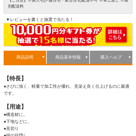
【ご注意】※個人宅(戸建住宅・集合住宅)配送不可 ※車上渡し ※個
別配送料
▼レビューを書くと抽選で当たる！
商品説明
商品基本情報
購入ヘルプ
【特長】
●さびに強く、軽量で加工性が優れ、見栄え良く仕上げるのに最適
です。
【用途】
●構造材に。
●下地などに。
●見切り
●端の目隠し