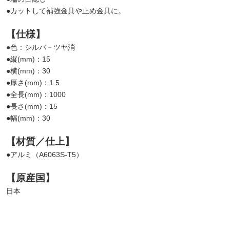
●カットして補強金具や止め金具に。
【仕様】
●色：シルバ－ツヤ消
●縦(mm)：15
●横(mm)：30
●厚さ(mm)：1.5
●全長(mm)：1000
●長さ(mm)：15
●幅(mm)：30
【材質／仕上】
●アルミ（A6063S-T5）
【原産国】
日本