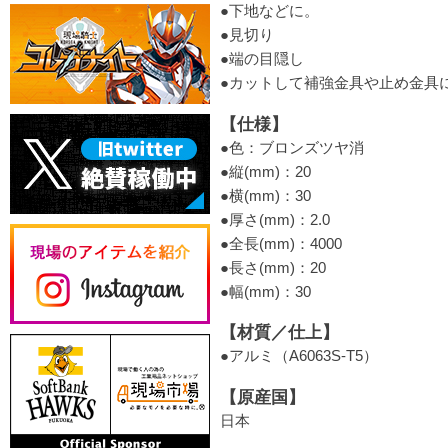
●下地などに。
●見切り
●端の目隠し
●カットして補強金具や止め金具
【仕様】
●色：ブロンズツヤ消
●縦(mm)：20
●横(mm)：30
●厚さ(mm)：2.0
●全長(mm)：4000
●長さ(mm)：20
●幅(mm)：30
【材質／仕上】
●アルミ（A6063S-T5）
【原産国】
日本