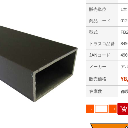
販売単位
1本
商品コード
012
型式
FB
トラスコ品番
849
JANコード
496
メーカー
ア
¥8
販売価格
在庫数
都