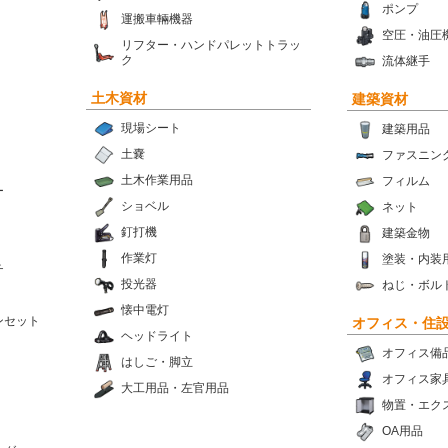
ポンプ
運搬車輛機器
空圧・油圧
リフター・ハンドパレットトラッ
ク
流体継手
土木資材
建築資材
現場シート
建築用品
土嚢
ファスニン
土木作業用品
フィルム
ー
ショベル
ネット
釘打機
建築金物
作業灯
塗装・内装
チ
投光器
ねじ・ボル
懐中電灯
ンセット
オフィス・住
ヘッドライト
オフィス備
はしご・脚立
オフィス家
大工用品・左官用品
物置・エク
OA用品