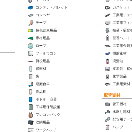
コンテナ・パレット
ガスケット
コンベヤ
工業用チェ
テープ
工業用フィ
梱包結束用品
軸受・駆動
床材用品
伝導ベルト
ロープ
工業用金属
ツールワゴン
樹脂素材
荷役用品
潤滑油
緩衝材
接着剤・補
袋
化学製品
運搬台車
工業用素材
物品棚
配管資材
ボトル・容器
管工機材
工場用保管設備
水廻り部材
フレコンバッグ
配管用テー
収納用品
バルブ
ワークベンチ