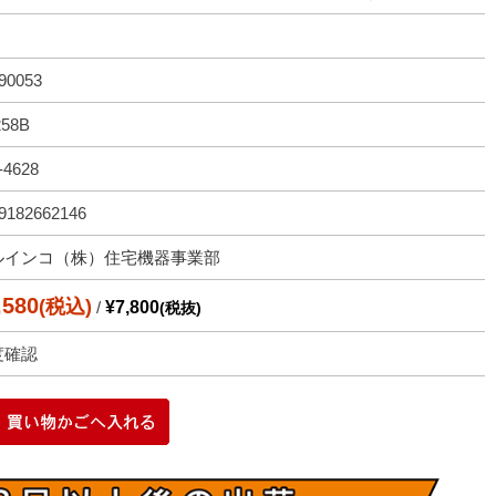
90053
258B
-4628
9182662146
ルインコ（株）住宅機器事業部
,580
(税込)
/
¥7,800
(税抜)
度確認