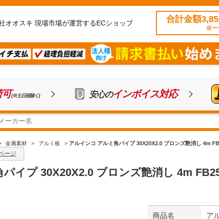
合計金額3,8
社オオスキ 現場市場が運営するECショップ
※一
荷可
インボイス対応
安心の
(※土日祝除く)
>
金属素材
>
アルミ板
>
アルインコ アルミ角パイプ 30X20X2.0 ブロンズ艶消し 4m FB
ページ
プ 30X20X2.0 ブロンズ艶消し 4m FB25
商品名
アル