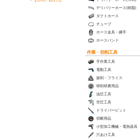
デリバリーホース(樹脂)
ダクトホース
チューブ
ホース金具・継手
ホースバンド
作業・切削工具
手作業工具
電動工具
旋削・フライス
研削研磨用品
油圧工具
空圧工具
ドライバービット
切断用品
小型加工機械・電熱器具
穴あけ工具