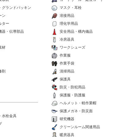
・グランドパッキン
マスク・耳栓
ーン
溶接用品
ルター
理化学用品
機器・伝導部品
安全用品・構内備品
冷房器具
素材
ワークシューズ
作業服
作業手袋
修剤
清掃用品
保護具
防災・防犯用品
保護服・防護服
ヘルメット・軽作業帽
保護メガネ・防災面
・水栓金具
研究機器
プ
クリーンルーム関連用品
暖房器具