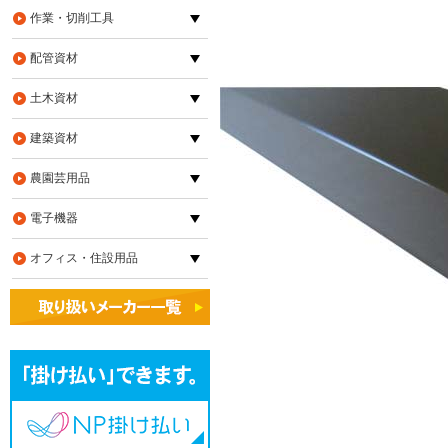
作業・切削工具
配管資材
土木資材
建築資材
農園芸用品
電子機器
オフィス・住設用品