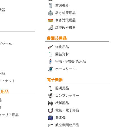
空調機器
機器
暑さ対策用品
寒さ対策用品
環境改善機器
農園芸用品
グツール
緑化用品
園芸資材
害虫・害獣駆除用品
ホースリール
用品
電子機器
ト・ナット
照明用品
設用品
コンプレッサー
品
機械部品
具
電気・電子部品
ステリア用品
発電機
航空機関連用品