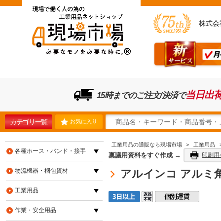
株式会
当日出
15時までのご注文/決済で
カテゴリ一覧
お気に入り
工業用品の通販なら現場市場
>
工業用品
各種ホース・バンド・接手
稟議用資料をすぐ作成 →
印刷用
物流機器・梱包資材
アルインコ アルミ角パイ
工業用品
作業・安全用品