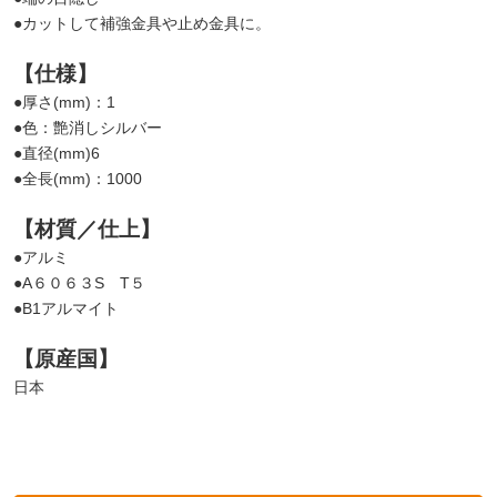
●カットして補強金具や止め金具に。
【仕様】
●厚さ(mm)：1
●色：艶消しシルバー
●直径(mm)6
●全長(mm)：1000
【材質／仕上】
●アルミ
●A６０６３S T５
●B1アルマイト
【原産国】
日本