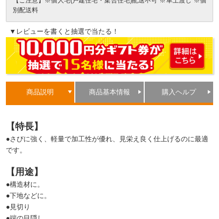
【ご注意】※個人宅(戸建住宅・集合住宅)配送不可 ※車上渡し ※個
別配送料
▼レビューを書くと抽選で当たる！
商品説明
商品基本情報
購入ヘルプ
【特長】
●さびに強く、軽量で加工性が優れ、見栄え良く仕上げるのに最適
です。
【用途】
●構造材に。
●下地などに。
●見切り
●端の目隠し