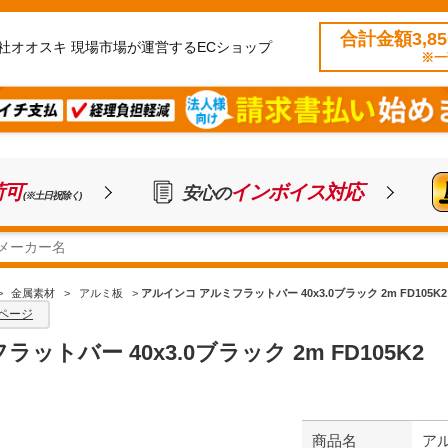
合計金額3,8
社オオスキ 現場市場が運営するECショップ
※一
荷可
インボイス対応
安心の
(※土日祝除く)
>
金属素材
>
アルミ板
>
アルインコ アルミフラットバー 40x3.0ブラック 2m FD105K2
ページ
トバー 40x3.0ブラック 2m FD105K2
商品名
アル