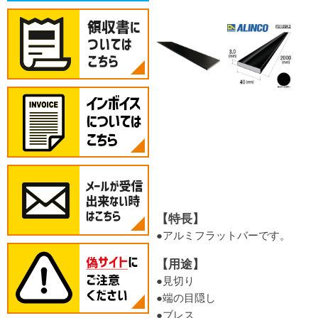
【特長】
●アルミフラットバーです。
【用途】
●見切り
●端の目隠し
●ブレス