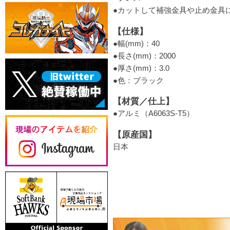
●カットして補強金具や止め金具
【仕様】
●幅(mm)：40
●長さ(mm)：2000
●厚さ(mm)：3.0
●色：ブラック
【材質／仕上】
●アルミ（A6063S-T5）
【原産国】
日本