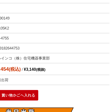
90149
105K2
-4755
9182644753
ルインコ（株）住宅機器事業部
,454
(税込)
/
¥3,140
(税抜)
日出荷