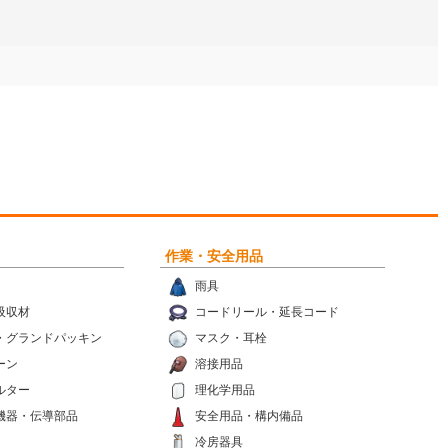
作業・安全用品
雨具
吸収材
コードリール・延長コード
・グランドパッキン
マスク・耳栓
ーン
溶接用品
ルター
理化学用品
機器・伝導部品
安全用品・構内備品
冷房器具