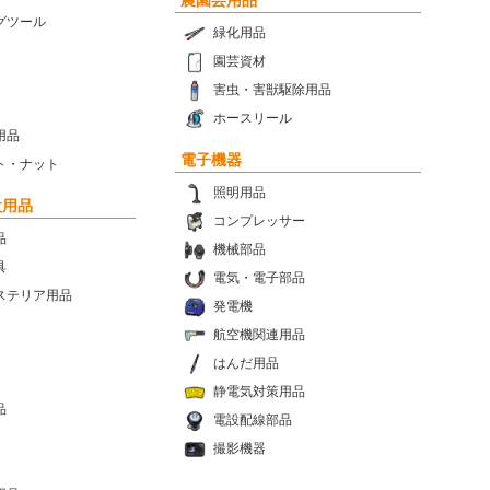
グツール
緑化用品
園芸資材
害虫・害獣駆除用品
ホースリール
用品
電子機器
ト・ナット
照明用品
設用品
コンプレッサー
品
機械部品
具
電気・電子部品
ステリア用品
発電機
航空機関連用品
はんだ用品
静電気対策用品
品
電設配線部品
撮影機器