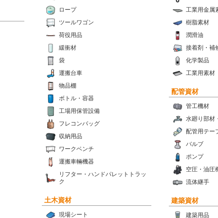
ロープ
工業用金属
ツールワゴン
樹脂素材
荷役用品
潤滑油
緩衝材
接着剤・補
袋
化学製品
運搬台車
工業用素材
物品棚
配管資材
ボトル・容器
管工機材
工場用保管設備
水廻り部材
フレコンバッグ
配管用テー
収納用品
バルブ
ワークベンチ
ポンプ
運搬車輛機器
空圧・油圧
リフター・ハンドパレットトラッ
ク
流体継手
土木資材
建築資材
現場シート
建築用品