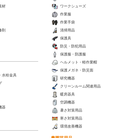
素材
ワークシューズ
作業服
作業手袋
修剤
清掃用品
保護具
防災・防犯用品
保護服・防護服
ヘルメット・軽作業帽
保護メガネ・防災面
・水栓金具
研究機器
プ
クリーンルーム関連用品
暖房器具
空調機器
機器
暑さ対策用品
寒さ対策用品
環境改善機器
農園芸用品