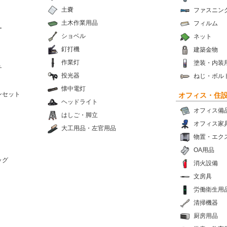
土嚢
ファスニン
土木作業用品
フィルム
ー
ショベル
ネット
釘打機
建築金物
作業灯
塗装・内装
チ
投光器
ねじ・ボル
懐中電灯
ンセット
オフィス・住
ヘッドライト
オフィス備
はしご・脚立
オフィス家
大工用品・左官用品
物置・エク
OA用品
ッグ
消火設備
文房具
労働衛生用
清掃機器
厨房用品