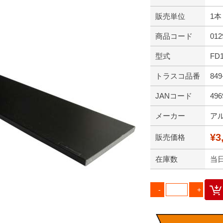
販売単位
1本
商品コード
012
型式
FD
トラスコ品番
849
JANコード
496
メーカー
ア
¥3
販売価格
在庫数
当