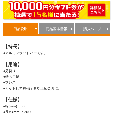
商品説明
商品基本情報
購入ヘルプ
【特長】
●アルミフラットバーです。
【用途】
●見切り
●端の目隠し
●ブレス
●カットして補強金具や止め金具に。
【仕様】
●幅(mm)：50
●長さ(mm)：2000