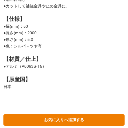
●カットして補強金具や止め金具に。
【仕様】
●幅(mm)：50
●長さ(mm)：2000
●厚さ(mm)：5.0
●色：シルバ－ツヤ有
【材質／仕上】
●アルミ（A6063S-T5）
【原産国】
日本