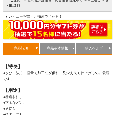
【ご注意】※個人宅(戸建住宅・集合住宅)配送不可 ※車上渡し ※個
別配送料
▼レビューを書くと抽選で当たる！
商品説明
商品基本情報
購入ヘルプ
【特長】
●さびに強く、軽量で加工性が優れ、見栄え良く仕上げるのに最適
です。
【用途】
●構造材に。
●下地などに。
●見切り
●端の目隠し