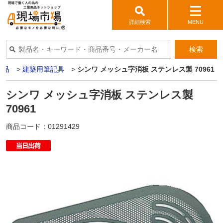
詳細検索
MENU
検索
用品
>
建築用筆記具
>
シンワ メッシュ字消板 ステンレス製 70961
シンワ メッシュ字消板 ステンレス製
70961
商品コード：
01291429