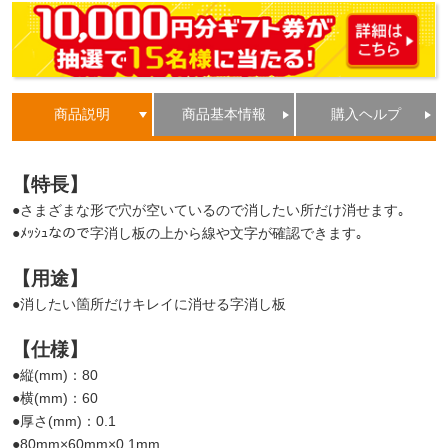
商品説明
商品基本情報
購入ヘルプ
【特長】
●さまざまな形で穴が空いているので消したい所だけ消せます｡
●ﾒｯｼｭなので字消し板の上から線や文字が確認できます｡
【用途】
●消したい箇所だけキレイに消せる字消し板
【仕様】
●縦(mm)：80
●横(mm)：60
●厚さ(mm)：0.1
●80mm×60mm×0.1mm