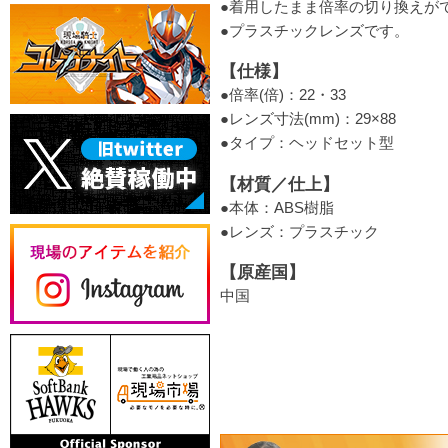
●着用したまま倍率の切り換えが
●プラスチックレンズです。
【仕様】
●倍率(倍)：22・33
●レンズ寸法(mm)：29×88
●タイプ：ヘッドセット型
【材質／仕上】
●本体：ABS樹脂
●レンズ：プラスチック
【原産国】
中国