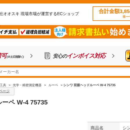
合計金額3,8
社オオスキ 現場市場が運営するECショップ
※一
荷可
インボイス対応
安心の
(※土日祝除く)
工具
>
光学・精密測定機器
>
ルーペ
>
シンワ 双眼ヘッドルーペ W-4 75735
ページ
 W-4 75735
商品名
シン