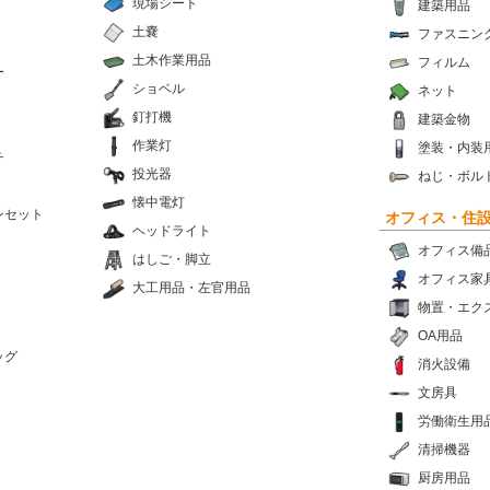
現場シート
建築用品
土嚢
ファスニン
土木作業用品
フィルム
ー
ショベル
ネット
釘打機
建築金物
作業灯
塗装・内装
チ
投光器
ねじ・ボル
懐中電灯
ンセット
オフィス・住
ヘッドライト
オフィス備
はしご・脚立
オフィス家
大工用品・左官用品
物置・エク
OA用品
ッグ
消火設備
文房具
労働衛生用
清掃機器
厨房用品