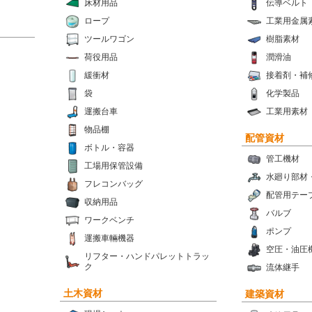
床材用品
伝導ベルト
ロープ
工業用金属
ツールワゴン
樹脂素材
荷役用品
潤滑油
緩衝材
接着剤・補
袋
化学製品
運搬台車
工業用素材
物品棚
配管資材
ボトル・容器
管工機材
工場用保管設備
水廻り部材
フレコンバッグ
配管用テー
収納用品
バルブ
ワークベンチ
ポンプ
運搬車輛機器
空圧・油圧
リフター・ハンドパレットトラッ
ク
流体継手
土木資材
建築資材