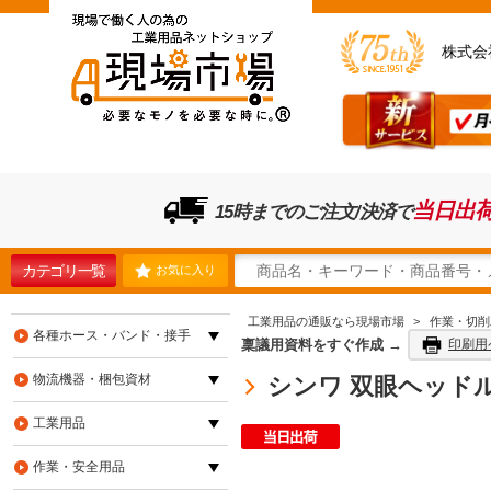
株式会
当日出
15時までのご注文/決済で
カテゴリ一覧
お気に入り
工業用品の通販なら現場市場
>
作業・切削
各種ホース・バンド・接手
稟議用資料をすぐ作成 →
印刷用
物流機器・梱包資材
シンワ 双眼ヘッドルーペ
工業用品
作業・安全用品