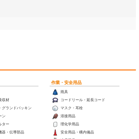
作業・安全用品
雨具
吸収材
コードリール・延長コード
・グランドパッキン
マスク・耳栓
ーン
溶接用品
ルター
理化学用品
機器・伝導部品
安全用品・構内備品