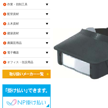
作業・切削工具
配管資材
土木資材
建築資材
農園芸用品
電子機器
オフィス・住設用品