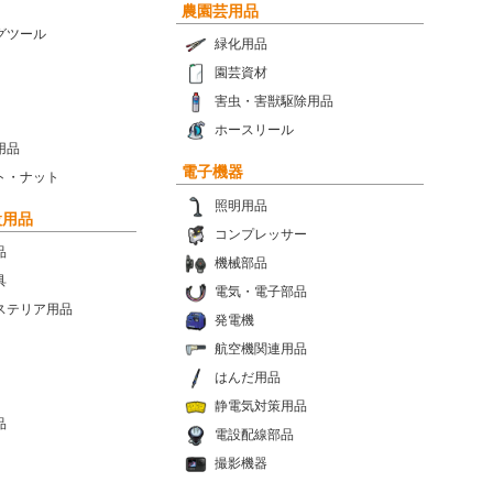
農園芸用品
グツール
緑化用品
園芸資材
害虫・害獣駆除用品
ホースリール
用品
電子機器
ト・ナット
照明用品
設用品
コンプレッサー
品
機械部品
具
電気・電子部品
ステリア用品
発電機
航空機関連用品
はんだ用品
静電気対策用品
品
電設配線部品
撮影機器