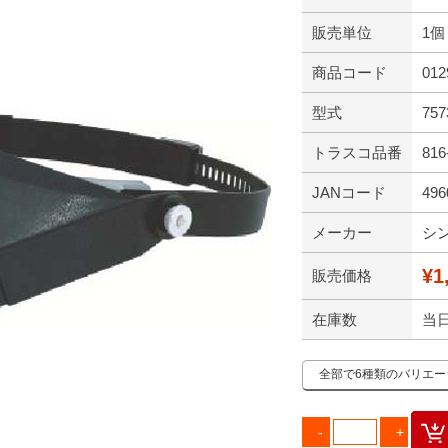
販売単位
1個
商品コード
012
型式
757
トラスコ品番
816
JANコード
496
メーカー
シ
¥1
販売価格
在庫数
当
全部で6種類のバリエ