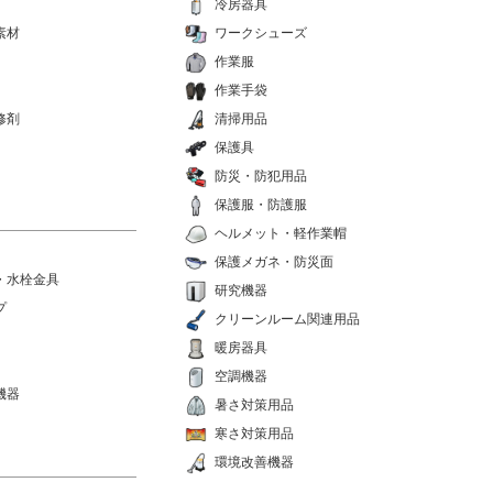
冷房器具
素材
ワークシューズ
作業服
作業手袋
修剤
清掃用品
保護具
防災・防犯用品
保護服・防護服
ヘルメット・軽作業帽
保護メガネ・防災面
・水栓金具
研究機器
プ
クリーンルーム関連用品
暖房器具
空調機器
機器
暑さ対策用品
寒さ対策用品
環境改善機器