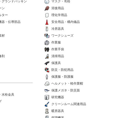
・グランドパッキン
マスク・耳栓
ーン
溶接用品
ルター
理化学用品
機器・伝導部品
安全用品・構内備品
冷房器具
素材
ワークシューズ
作業服
作業手袋
修剤
清掃用品
保護具
防災・防犯用品
保護服・防護服
ヘルメット・軽作業帽
保護メガネ・防災面
・水栓金具
研究機器
プ
クリーンルーム関連用品
暖房器具
空調機器