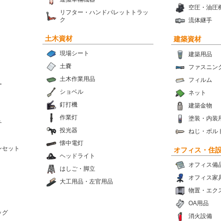
空圧・油圧
リフター・ハンドパレットトラッ
ク
流体継手
土木資材
建築資材
現場シート
建築用品
土嚢
ファスニン
土木作業用品
フィルム
ー
ショベル
ネット
釘打機
建築金物
作業灯
塗装・内装
チ
投光器
ねじ・ボル
懐中電灯
ンセット
オフィス・住
ヘッドライト
オフィス備
はしご・脚立
オフィス家
大工用品・左官用品
物置・エク
OA用品
ッグ
消火設備