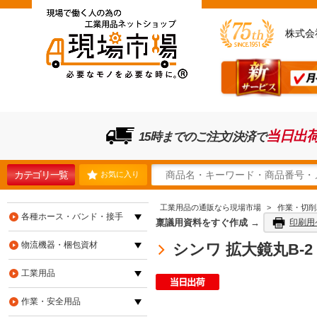
株式会
当日出
15時までのご注文/決済で
カテゴリ一覧
お気に入り
工業用品の通販なら現場市場
>
作業・切削
各種ホース・バンド・接手
稟議用資料をすぐ作成 →
印刷用
物流機器・梱包資材
シンワ 拡大鏡丸B-2 7
工業用品
作業・安全用品