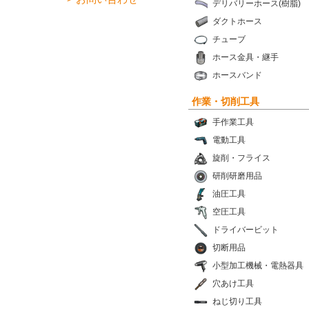
デリバリーホース(樹脂)
ダクトホース
チューブ
ホース金具・継手
ホースバンド
作業・切削工具
手作業工具
電動工具
旋削・フライス
研削研磨用品
油圧工具
空圧工具
ドライバービット
切断用品
小型加工機械・電熱器具
穴あけ工具
ねじ切り工具