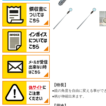
【特長】
●鏡の角度を自由に変える事がで
●柄が伸縮出来ます。
【用途】