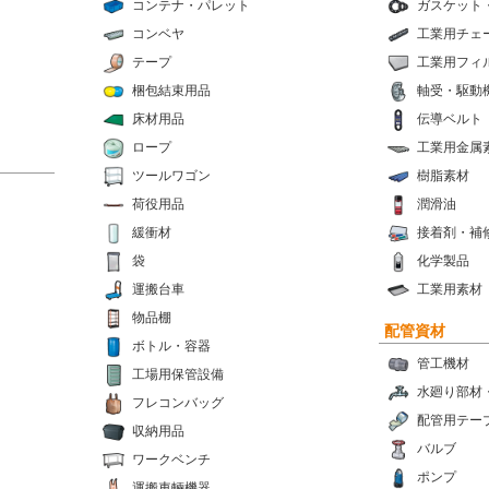
コンテナ・パレット
ガスケット
コンベヤ
工業用チェ
テープ
工業用フィ
梱包結束用品
軸受・駆動
床材用品
伝導ベルト
ロープ
工業用金属
ツールワゴン
樹脂素材
荷役用品
潤滑油
緩衝材
接着剤・補
袋
化学製品
運搬台車
工業用素材
物品棚
配管資材
ボトル・容器
管工機材
工場用保管設備
水廻り部材
フレコンバッグ
配管用テー
収納用品
バルブ
ワークベンチ
ポンプ
運搬車輛機器