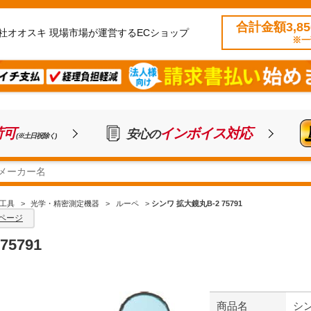
合計金額3,8
社オオスキ 現場市場が運営するECショップ
※一
荷可
インボイス対応
安心の
(※土日祝除く)
工具
>
光学・精密測定機器
>
ルーペ
>
シンワ 拡大鏡丸B-2 75791
ページ
5791
商品名
シン