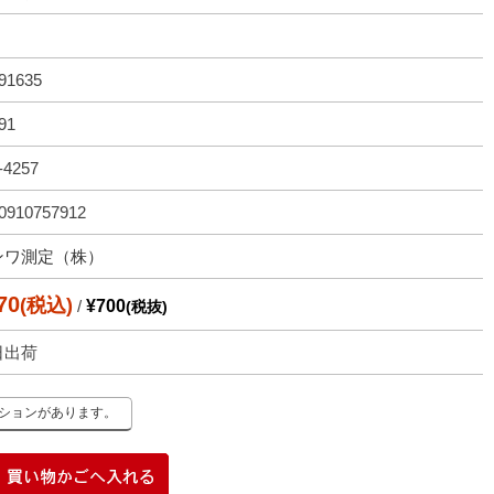
91635
91
-4257
0910757912
ンワ測定（株）
70
(税込)
/
¥700
(税抜)
日出荷
ーションがあります。