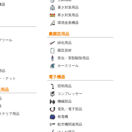
機器
暑さ対策用品
寒さ対策用品
環境改善機器
農園芸用品
グツール
緑化用品
園芸資材
害虫・害獣駆除用品
ホースリール
用品
電子機器
ト・ナット
照明用品
設用品
コンプレッサー
品
機械部品
具
電気・電子部品
ステリア用品
発電機
航空機関連用品
はんだ用品