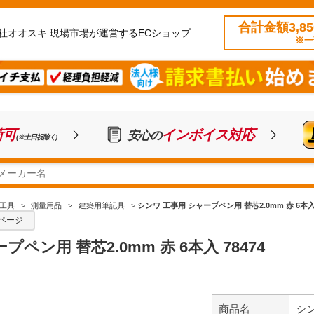
合計金額3,8
社オオスキ 現場市場が運営するECショップ
※一
荷可
インボイス対応
安心の
(※土日祝除く)
工具
>
測量用品
>
建築用筆記具
>
シンワ 工事用 シャープペン用 替芯2.0mm 赤 6本入 
ページ
ペン用 替芯2.0mm 赤 6本入 78474
商品名
シン