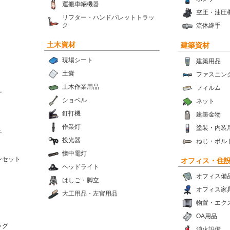
運搬車輛機器
空圧・油圧
リフター・ハンドパレットトラッ
ク
流体継手
土木資材
建築資材
現場シート
建築用品
土嚢
ファスニン
土木作業用品
フィルム
ー
ショベル
ネット
釘打機
建築金物
作業灯
塗装・内装
チ
投光器
ねじ・ボル
懐中電灯
ンセット
オフィス・住
ヘッドライト
オフィス備
はしご・脚立
オフィス家
大工用品・左官用品
物置・エク
OA用品
ッグ
消火設備