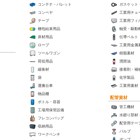
コンテナ・パレット
ガスケット
コンベヤ
工業用チェ
テープ
工業用フィ
梱包結束用品
軸受・駆動
床材用品
伝導ベルト
ロープ
工業用金属
ツールワゴン
樹脂素材
荷役用品
潤滑油
緩衝材
接着剤・補
袋
化学製品
運搬台車
工業用素材
物品棚
配管資材
ボトル・容器
管工機材
工場用保管設備
水廻り部材
フレコンバッグ
配管用テー
収納用品
バルブ
ワークベンチ
ポンプ