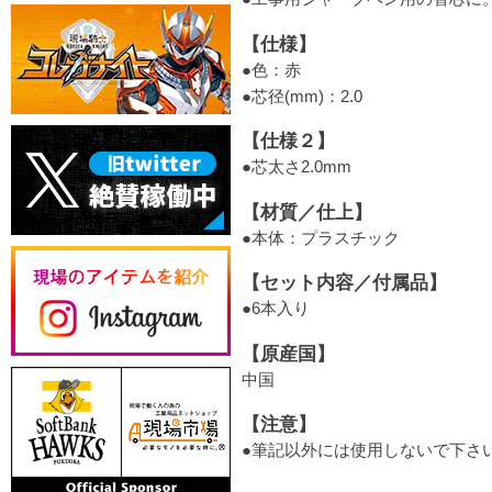
【仕様】
●色：赤
●芯径(mm)：2.0
【仕様２】
●芯太さ2.0mm
【材質／仕上】
●本体：プラスチック
【セット内容／付属品】
●6本入り
【原産国】
中国
【注意】
●筆記以外には使用しないで下さ