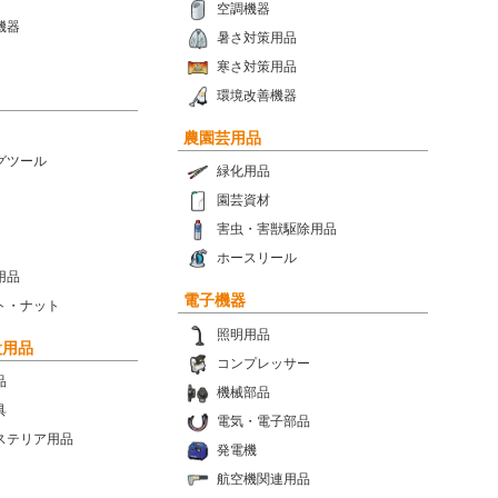
空調機器
機器
暑さ対策用品
寒さ対策用品
環境改善機器
農園芸用品
グツール
緑化用品
園芸資材
害虫・害獣駆除用品
ホースリール
用品
電子機器
ト・ナット
照明用品
設用品
コンプレッサー
品
機械部品
具
電気・電子部品
ステリア用品
発電機
航空機関連用品