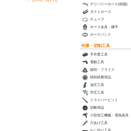
デリバリーホース(樹脂)
ダクトホース
チューブ
ホース金具・継手
ホースバンド
作業・切削工具
手作業工具
電動工具
旋削・フライス
研削研磨用品
油圧工具
空圧工具
ドライバービット
切断用品
小型加工機械・電熱器具
穴あけ工具
ねじ切り工具