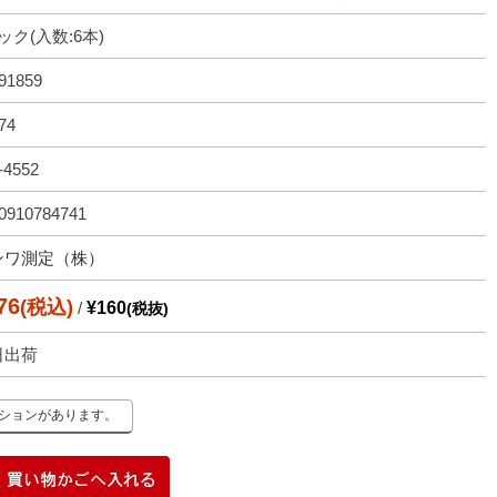
ック(入数:6本)
91859
74
-4552
0910784741
ンワ測定（株）
76
(税込)
/
¥160
(税抜)
日出荷
ーションがあります。