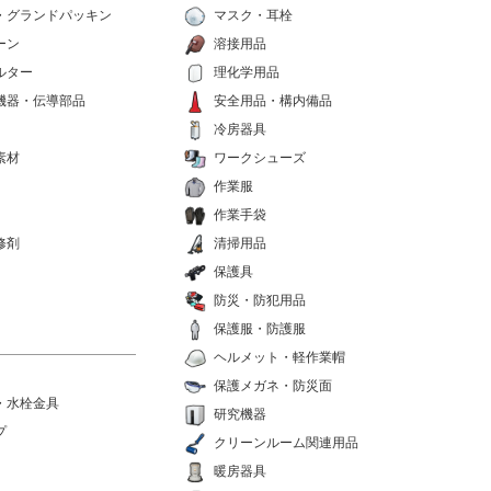
・グランドパッキン
マスク・耳栓
ーン
溶接用品
ルター
理化学用品
機器・伝導部品
安全用品・構内備品
冷房器具
素材
ワークシューズ
作業服
作業手袋
修剤
清掃用品
保護具
防災・防犯用品
保護服・防護服
ヘルメット・軽作業帽
保護メガネ・防災面
・水栓金具
研究機器
プ
クリーンルーム関連用品
暖房器具