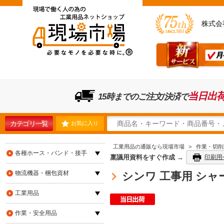
株式会
当日出
15時までのご注文/決済で
カテゴリ一覧
お気に入り
工業用品の通販なら現場市場
>
作業・切削
各種ホース・バンド・接手
稟議用資料をすぐ作成 →
印刷用
物流機器・梱包資材
シンワ 工事用 シャープ
工業用品
作業・安全用品