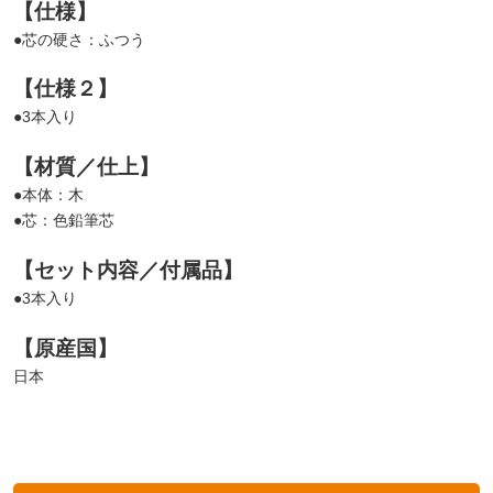
【仕様】
●芯の硬さ：ふつう
【仕様２】
●3本入り
【材質／仕上】
●本体：木
●芯：色鉛筆芯
【セット内容／付属品】
●3本入り
【原産国】
日本