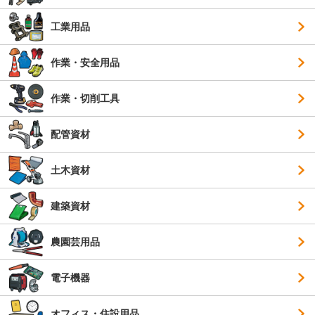
工業用品
作業・安全用品
作業・切削工具
配管資材
土木資材
建築資材
農園芸用品
電子機器
オフィス・住設用品