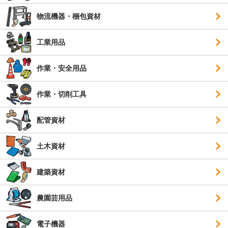
物流機器・梱包資材
工業用品
作業・安全用品
作業・切削工具
配管資材
土木資材
建築資材
農園芸用品
電子機器