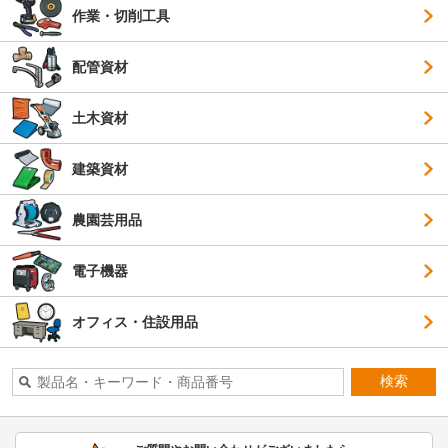
作業・切削工具
配管資材
土木資材
建築資材
農園芸用品
電子機器
オフィス・住設用品
検索