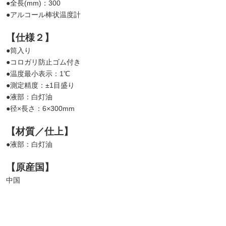
●全長(mm)：300
●アルコール棒状温度計
【仕様２】
●筒入り
●コロガリ防止ゴム付き
●温度最小表示：1℃
●測定精度：±1目盛り
●液部：白灯油
●径×長さ：6×300mm
【材質／仕上】
●液部：白灯油
【原産国】
中国