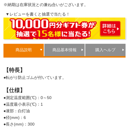
※納期は在庫状況との兼ね合いがございます。
▼レビューを書くと抽選で当たる！
商品説明
商品基本情報
購入ヘルプ
【特長】
●転がり防止ゴムが付いています。
【仕様】
●測定温度範囲(℃)：0～50
●温度最小表示(℃)：1
●液部：白灯油
●径(mm)：6
●長さ(mm)：300