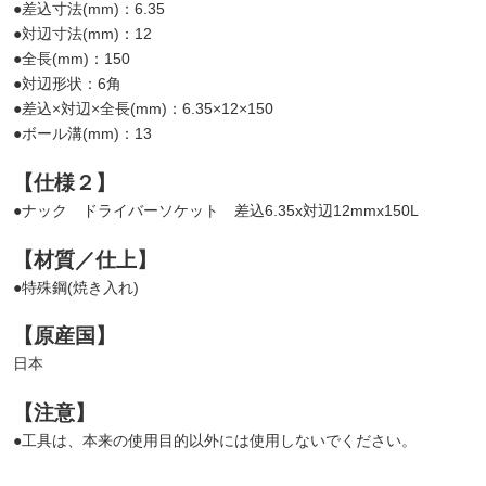
●差込寸法(mm)：6.35
●対辺寸法(mm)：12
●全長(mm)：150
●対辺形状：6角
●差込×対辺×全長(mm)：6.35×12×150
●ボール溝(mm)：13
【仕様２】
●ナック ドライバーソケット 差込6.35x対辺12mmx150L
【材質／仕上】
●特殊鋼(焼き入れ)
【原産国】
日本
【注意】
●工具は、本来の使用目的以外には使用しないでください。