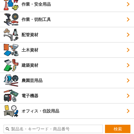
作業・安全用品
作業・切削工具
配管資材
土木資材
建築資材
農園芸用品
電子機器
オフィス・住設用品
検索