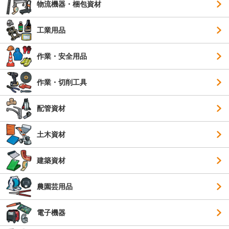
物流機器・梱包資材
工業用品
作業・安全用品
作業・切削工具
配管資材
土木資材
建築資材
農園芸用品
電子機器