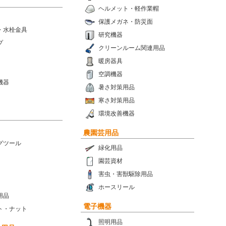
ヘルメット・軽作業帽
保護メガネ・防災面
・水栓金具
研究機器
プ
クリーンルーム関連用品
暖房器具
空調機器
機器
暑さ対策用品
寒さ対策用品
環境改善機器
農園芸用品
グツール
緑化用品
園芸資材
害虫・害獣駆除用品
ホースリール
用品
電子機器
ト・ナット
照明用品