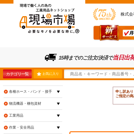
株式会
当日出
15時までのご注文/決済で
カテゴリ一覧
お気に入り
各種ホース・バンド・接手
申し訳あり
ご指定の商
物流機器・梱包資材
工業用品
作業・安全用品