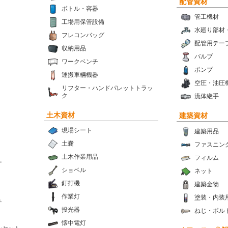
配管資材
ボトル・容器
管工機材
工場用保管設備
水廻り部材
フレコンバッグ
配管用テー
収納用品
バルブ
ワークベンチ
ポンプ
運搬車輛機器
空圧・油圧
リフター・ハンドパレットトラッ
ク
流体継手
土木資材
建築資材
現場シート
建築用品
土嚢
ファスニン
土木作業用品
フィルム
ー
ショベル
ネット
釘打機
建築金物
作業灯
塗装・内装
チ
投光器
ねじ・ボル
懐中電灯