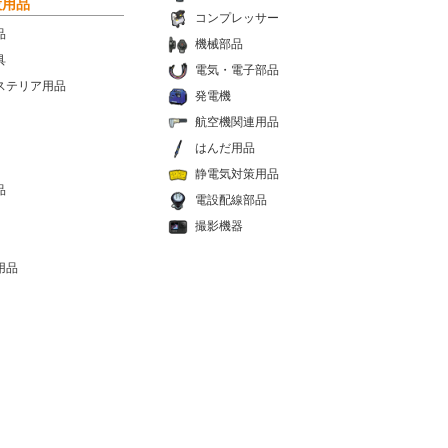
設用品
コンプレッサー
品
機械部品
具
電気・電子部品
ステリア用品
発電機
航空機関連用品
はんだ用品
静電気対策用品
品
電設配線部品
撮影機器
用品