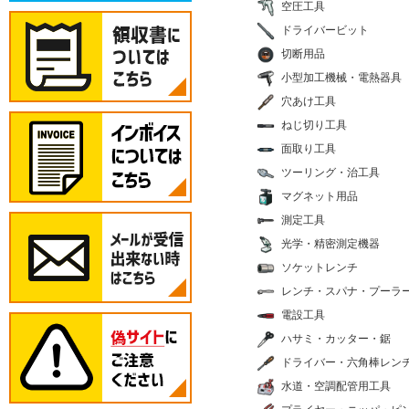
空圧工具
ドライバービット
切断用品
小型加工機械・電熱器具
穴あけ工具
ねじ切り工具
面取り工具
ツーリング・治工具
マグネット用品
測定工具
光学・精密測定機器
ソケットレンチ
レンチ・スパナ・プーラ
電設工具
ハサミ・カッター・鋸
ドライバー・六角棒レン
水道・空調配管用工具