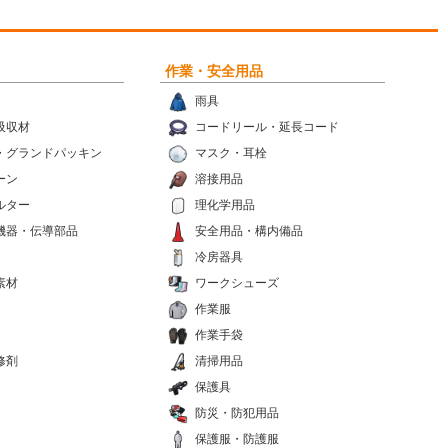
作業・安全用品
雨具
吸収材
コードリール・延長コード
・グランドパッキン
マスク・耳栓
ーン
溶接用品
ルター
理化学用品
機器・伝導部品
安全用品・構内備品
冷房器具
素材
ワークシューズ
作業服
作業手袋
修剤
清掃用品
保護具
防災・防犯用品
保護服・防護服