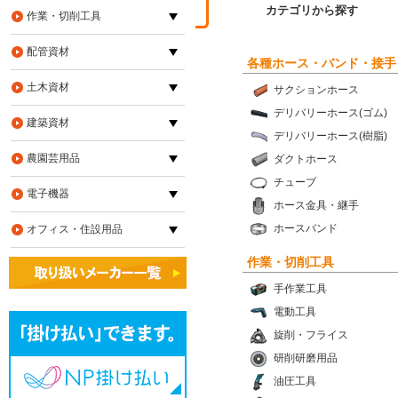
カテゴリから探す
作業・切削工具
配管資材
各種ホース・バンド・接手
土木資材
サクションホース
デリバリーホース(ゴム)
建築資材
デリバリーホース(樹脂)
農園芸用品
ダクトホース
チューブ
電子機器
ホース金具・継手
ホースバンド
オフィス・住設用品
作業・切削工具
手作業工具
電動工具
旋削・フライス
研削研磨用品
油圧工具