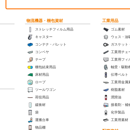
物流機器・梱包資材
工業用品
ストレッチフィルム用品
ゴム素材
キャスター
ウェス・油
コンテナ・パレット
ガスケット
コンベヤ
工業用チェ
テープ
工業用フィ
梱包結束用品
軸受・駆動
床材用品
伝導ベルト
ロープ
工業用金属
ツールワゴン
樹脂素材
荷役用品
潤滑油
緩衝材
接着剤・補
袋
化学製品
運搬台車
工業用素材
物品棚