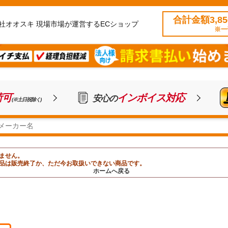
合計金額3,8
社オオスキ 現場市場が運営するECショップ
※一
荷可
インボイス対応
安心の
(※土日祝除く)
ません。
品は販売終了か、ただ今お取扱いできない商品です。
ホームへ戻る