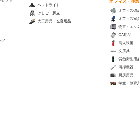
ンセット
オフィス・住
ヘッドライト
オフィス備
はしご・脚立
オフィス家
大工用品・左官用品
物置・エク
OA用品
ッグ
消火設備
文房具
労働衛生用
清掃機器
厨房用品
学童・教育