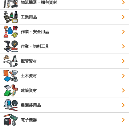
物流機器・梱包資材
工業用品
作業・安全用品
作業・切削工具
配管資材
土木資材
建築資材
農園芸用品
電子機器