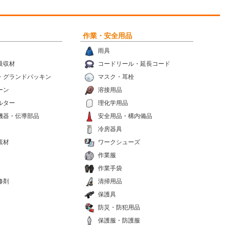
作業・安全用品
雨具
吸収材
コードリール・延長コード
・グランドパッキン
マスク・耳栓
ーン
溶接用品
ルター
理化学用品
機器・伝導部品
安全用品・構内備品
冷房器具
素材
ワークシューズ
作業服
作業手袋
修剤
清掃用品
保護具
防災・防犯用品
保護服・防護服