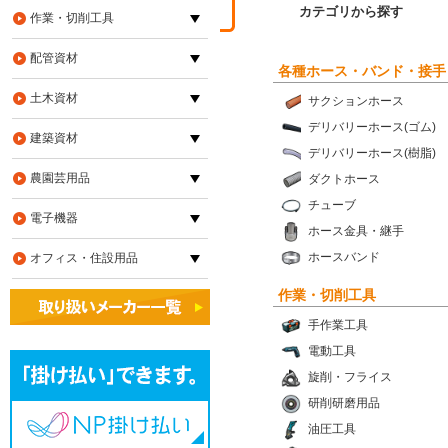
カテゴリから探す
作業・切削工具
配管資材
各種ホース・バンド・接手
土木資材
サクションホース
デリバリーホース(ゴム)
建築資材
デリバリーホース(樹脂)
農園芸用品
ダクトホース
チューブ
電子機器
ホース金具・継手
ホースバンド
オフィス・住設用品
作業・切削工具
手作業工具
電動工具
旋削・フライス
研削研磨用品
油圧工具