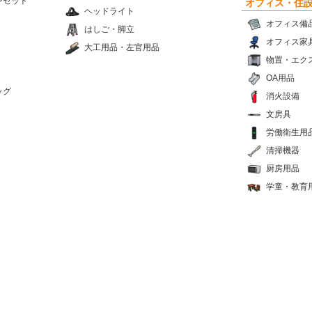
ンセット
オフィス・住
ヘッドライト
オフィス備
はしご・脚立
オフィス家
大工用品・左官用品
物置・エク
OA用品
ッグ
消火設備
文房具
労働衛生用
清掃機器
厨房用品
学童・教育