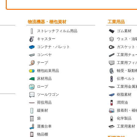
物流機器・梱包資材
工業用品
ストレッチフィルム用品
ゴム素材
キャスター
ウェス・油
コンテナ・パレット
ガスケット
コンベヤ
工業用チェ
テープ
工業用フィ
梱包結束用品
軸受・駆動
床材用品
伝導ベルト
ロープ
工業用金属
ツールワゴン
樹脂素材
荷役用品
潤滑油
緩衝材
接着剤・補
袋
化学製品
運搬台車
工業用素材
物品棚