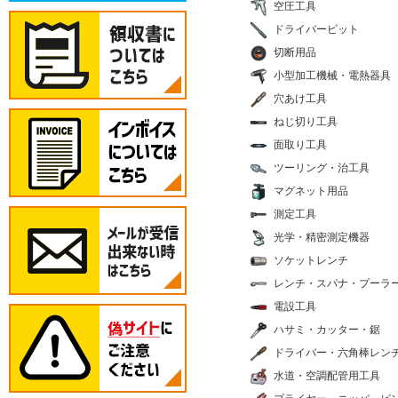
空圧工具
ドライバービット
切断用品
小型加工機械・電熱器具
穴あけ工具
ねじ切り工具
面取り工具
ツーリング・治工具
マグネット用品
測定工具
光学・精密測定機器
ソケットレンチ
レンチ・スパナ・プーラ
電設工具
ハサミ・カッター・鋸
ドライバー・六角棒レン
水道・空調配管用工具