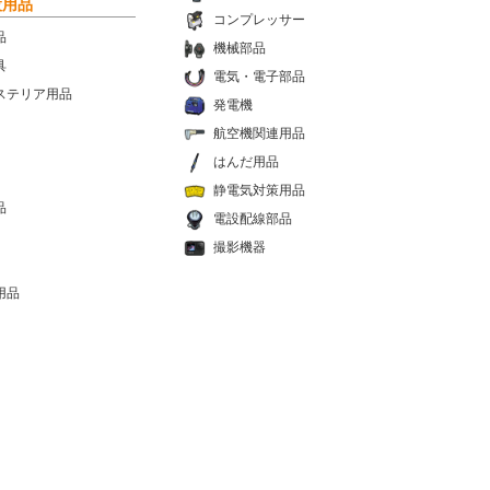
設用品
コンプレッサー
品
機械部品
具
電気・電子部品
ステリア用品
発電機
航空機関連用品
はんだ用品
静電気対策用品
品
電設配線部品
撮影機器
用品