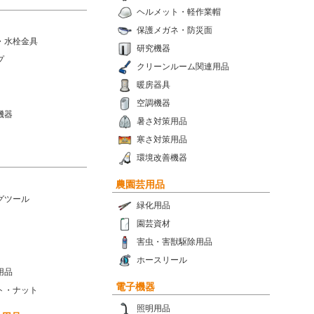
ヘルメット・軽作業帽
保護メガネ・防災面
・水栓金具
研究機器
プ
クリーンルーム関連用品
暖房器具
空調機器
機器
暑さ対策用品
寒さ対策用品
環境改善機器
農園芸用品
グツール
緑化用品
園芸資材
害虫・害獣駆除用品
ホースリール
用品
電子機器
ト・ナット
照明用品