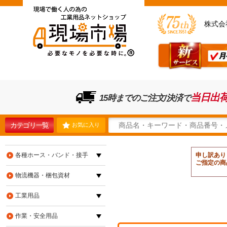
株式会
当日出
15時までのご注文/決済で
カテゴリ一覧
お気に入り
各種ホース・バンド・接手
申し訳あり
ご指定の商
物流機器・梱包資材
工業用品
作業・安全用品