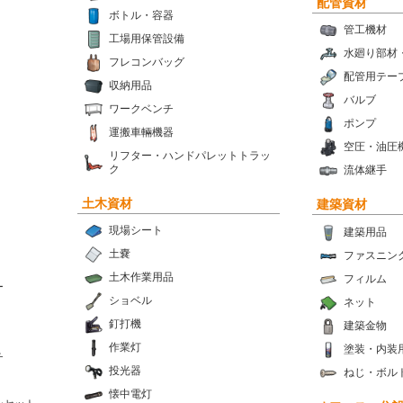
配管資材
ボトル・容器
管工機材
工場用保管設備
水廻り部材
フレコンバッグ
配管用テー
収納用品
バルブ
ワークベンチ
ポンプ
運搬車輛機器
空圧・油圧
リフター・ハンドパレットトラッ
ク
流体継手
土木資材
建築資材
現場シート
建築用品
土嚢
ファスニン
土木作業用品
フィルム
ー
ショベル
ネット
釘打機
建築金物
作業灯
塗装・内装
チ
投光器
ねじ・ボル
懐中電灯