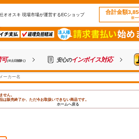
合計金額3,8
社オオスキ 現場市場が運営するECショップ
※一
荷可
インボイス対応
安心の
(※土日祝除く)
ません。
品は販売終了か、ただ今お取扱いできない商品です。
ホームへ戻る