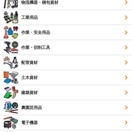
物流機器・梱包資材
工業用品
作業・安全用品
作業・切削工具
配管資材
土木資材
建築資材
農園芸用品
電子機器