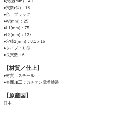
●穴径(mm)：4.1
●穴数(個)：16
●色：ブラック
●W(mm)：25
●L1(mm)：75
●L2(mm)：127
●穴径1(mm)：8.1ｘ16
●タイプ：Ｌ型
●長穴数：6
【材質／仕上】
●材質：スチール
●表面加工：カチオン電着塗装
【原産国】
日本