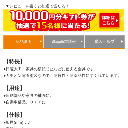
▼レビューを書くと抽選で当たる！
商品説明
商品基本情報
購入ヘルプ
【特長】
●日曜大工・家具の横転防止などに使える金具です。
●カチオン電着塗装なので、耐候性・耐薬品性にすぐれています。
【用途】
●連結部品や家具の補強に。
●自動車部品、ＤＩＹに
【仕様】
●板厚(mm)：3