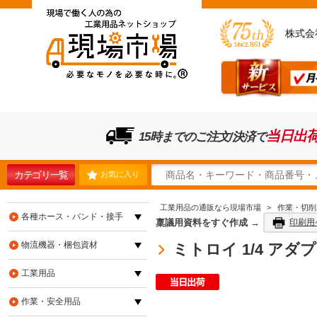
株式会
当日出
15時までのご注文/決済で
カテゴリ一覧
お気に入り
工業用品の通販なら現場市場
>
作業・切削
各種ホース・バンド・接手
稟議用資料をすぐ作成 →
印刷用
物流機器・梱包資材
ミトロイ 1/4 アダプター
工業用品
作業・安全用品