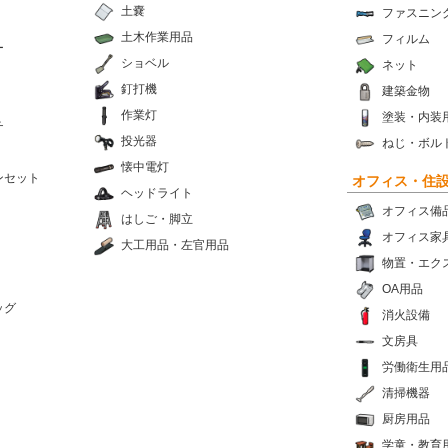
土嚢
ファスニン
土木作業用品
フィルム
ー
ショベル
ネット
釘打機
建築金物
作業灯
塗装・内装
チ
投光器
ねじ・ボル
懐中電灯
ンセット
オフィス・住
ヘッドライト
オフィス備
はしご・脚立
オフィス家
大工用品・左官用品
物置・エク
OA用品
ッグ
消火設備
文房具
労働衛生用
清掃機器
厨房用品
学童・教育