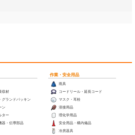
作業・安全用品
雨具
吸収材
コードリール・延長コード
・グランドパッキン
マスク・耳栓
ーン
溶接用品
ルター
理化学用品
機器・伝導部品
安全用品・構内備品
冷房器具