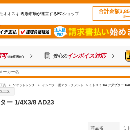
合計金額3,8
社オオスキ 現場市場が運営するECショップ
※一
荷可
インボイス対応
安心の
(※土日祝除く)
工具
>
ソケットレンチ
>
インパクト用アタッチメント
>
ミトロイ 1/4 アダプター 1/4X3
ページ
 1/4X3/8 AD23
商品名
ミト