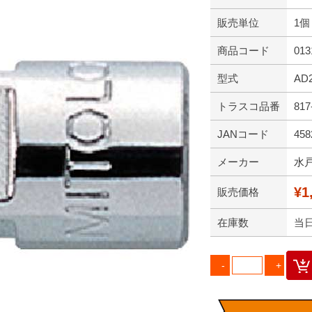
販売単位
1個
商品コード
013
型式
AD
トラスコ品番
817
JANコード
458
メーカー
水
¥1
販売価格
在庫数
当