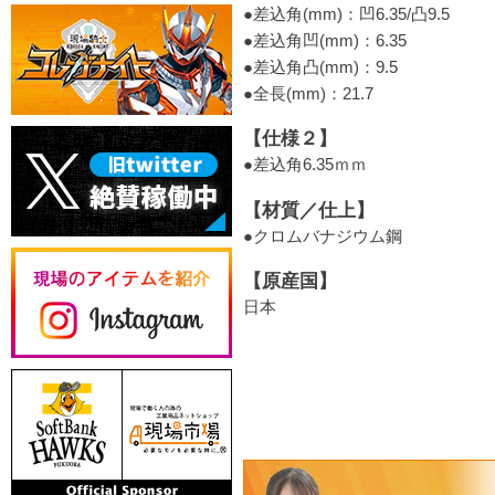
●差込角(mm)：凹6.35/凸9.5
●差込角凹(mm)：6.35
●差込角凸(mm)：9.5
●全長(mm)：21.7
【仕様２】
●差込角6.35ｍｍ
【材質／仕上】
●クロムバナジウム鋼
【原産国】
日本