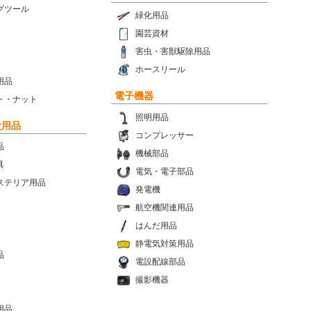
グツール
緑化用品
園芸資材
害虫・害獣駆除用品
ホースリール
用品
電子機器
ト・ナット
照明用品
設用品
コンプレッサー
品
機械部品
具
電気・電子部品
ステリア用品
発電機
航空機関連用品
はんだ用品
静電気対策用品
品
電設配線部品
撮影機器
用品