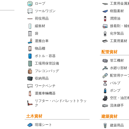
ロープ
工業用金属
ツールワゴン
樹脂素材
荷役用品
潤滑油
緩衝材
接着剤・補
袋
化学製品
運搬台車
工業用素材
物品棚
配管資材
ボトル・容器
管工機材
工場用保管設備
水廻り部材
フレコンバッグ
配管用テー
収納用品
バルブ
ワークベンチ
ポンプ
運搬車輛機器
空圧・油圧
リフター・ハンドパレットトラッ
ク
流体継手
土木資材
建築資材
現場シート
建築用品