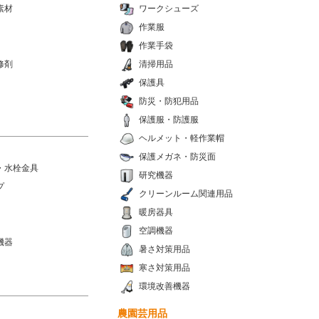
素材
ワークシューズ
作業服
作業手袋
修剤
清掃用品
保護具
防災・防犯用品
保護服・防護服
ヘルメット・軽作業帽
保護メガネ・防災面
・水栓金具
研究機器
プ
クリーンルーム関連用品
暖房器具
空調機器
機器
暑さ対策用品
寒さ対策用品
環境改善機器
農園芸用品