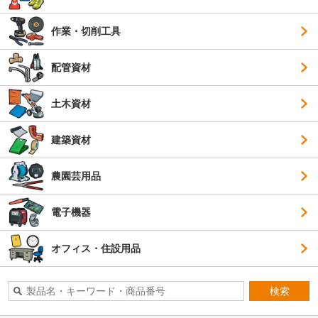
作業・切削工具
配管資材
土木資材
建築資材
農園芸用品
電子機器
オフィス・住設用品
検索