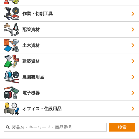
作業・切削工具
配管資材
土木資材
建築資材
農園芸用品
電子機器
オフィス・住設用品
検索