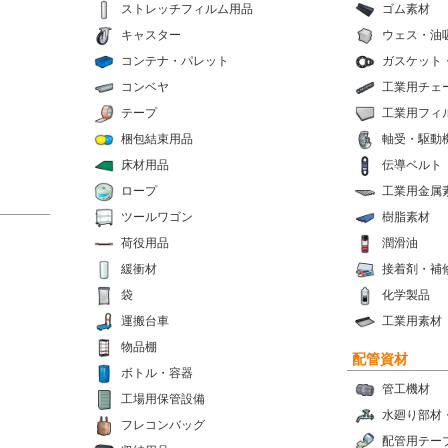
ストレッチフィルム用品
ゴム素材
キャスター
ウェス・油
コンテナ・パレット
ガスケット
コンベヤ
工業用チェ
テープ
工業用フィ
梱包結束用品
軸受・駆動
床材用品
伝導ベルト
ロープ
工業用金属
ツールワゴン
樹脂素材
荷役用品
潤滑油
緩衝材
接着剤・補
袋
化学製品
運搬台車
工業用素材
物品棚
配管資材
ボトル・容器
管工機材
工場用保管設備
水廻り部材
フレコンバッグ
配管用テー