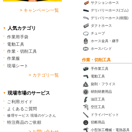
サクションホース
> キャンペーン一覧
デリバリーホース(ゴム)
デリバリーホース(樹脂)
ダクトホース
人気カテゴリ
チューブ
作業用手袋
ホース金具・継手
電動工具
ホースバンド
作業・切削工具
作業服
作業・切削工具
現場シート
手作業工具
> カテゴリ一覧
電動工具
旋削・フライス
研削研磨用品
現場市場のサービス
油圧工具
ご利用ガイド
空圧工具
よくあるご質問
ドライバービット
修理サービス 現場のゲンさん
特注商品のご依頼
切断用品
小型加工機械・電熱器具
> お問い合わせ