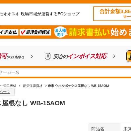
合計金額3,8
社オオスキ 現場市場が運営するECショップ
※一
荷可
インボイス対応
安心の
(※土日祝除く)
>
管工機材
>
配管保護資材
>
未来 ウオルボックス屋根なし WB-15AOM
ページ
根なし WB-15AOM
商品名
未来