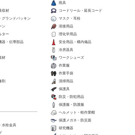
雨具
吸収材
コードリール・延長コード
・グランドパッキン
マスク・耳栓
ーン
溶接用品
ルター
理化学用品
機器・伝導部品
安全用品・構内備品
冷房器具
素材
ワークシューズ
作業服
作業手袋
修剤
清掃用品
保護具
防災・防犯用品
保護服・防護服
ヘルメット・軽作業帽
保護メガネ・防災面
・水栓金具
研究機器
プ