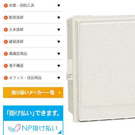
作業・切削工具
配管資材
土木資材
建築資材
農園芸用品
電子機器
オフィス・住設用品