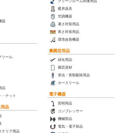
クリーンルーム関連用品
暖房器具
空調機器
機器
暑さ対策用品
寒さ対策用品
環境改善機器
農園芸用品
グツール
緑化用品
園芸資材
害虫・害獣駆除用品
ホースリール
用品
電子機器
ト・ナット
照明用品
設用品
コンプレッサー
品
機械部品
具
電気・電子部品
ステリア用品