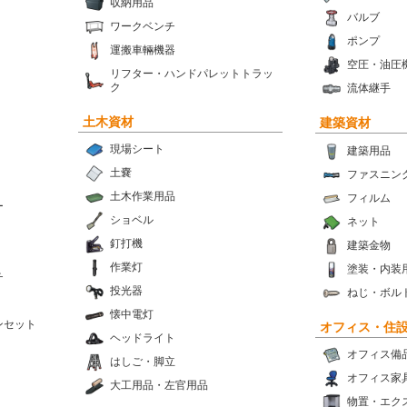
収納用品
バルブ
ワークベンチ
ポンプ
運搬車輛機器
空圧・油圧
リフター・ハンドパレットトラッ
ク
流体継手
土木資材
建築資材
現場シート
建築用品
土嚢
ファスニン
土木作業用品
フィルム
ー
ショベル
ネット
釘打機
建築金物
作業灯
塗装・内装
チ
投光器
ねじ・ボル
懐中電灯
ンセット
オフィス・住
ヘッドライト
オフィス備
はしご・脚立
オフィス家
大工用品・左官用品
物置・エク