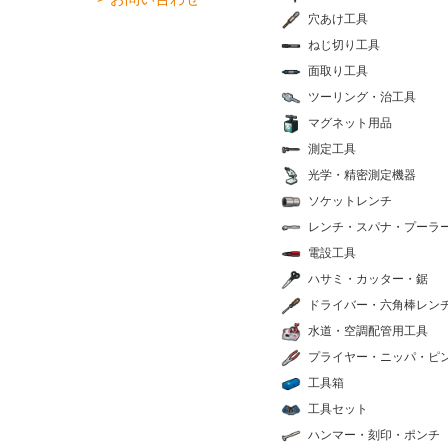
穴あけ工具
ねじ切り工具
面取り工具
ツーリング・治工具
マグネット用品
測定工具
光学・精密測定機器
ソケットレンチ
レンチ・スパナ・プーラ
電設工具
ハサミ・カッター・鋸
ドライバー・六角棒レン
水道・空調配管用工具
プライヤー・ニッパ・ピ
工具箱
工具セット
ハンマー・刻印・ポンチ