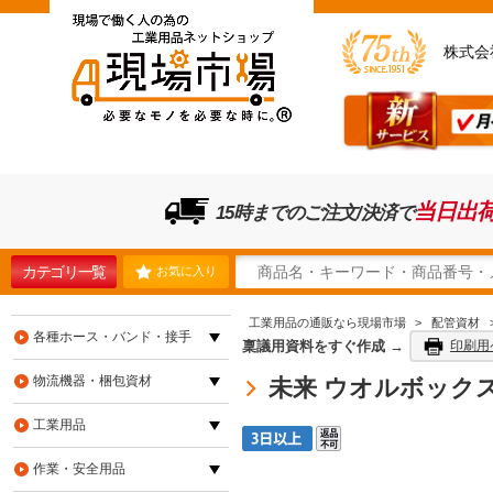
株式会
当日出
15時までのご注文/決済で
カテゴリ一覧
お気に入り
工業用品の通販なら現場市場
>
配管資材
各種ホース・バンド・接手
稟議用資料をすぐ作成 →
印刷用
物流機器・梱包資材
未来 ウオルボックス屋
工業用品
作業・安全用品