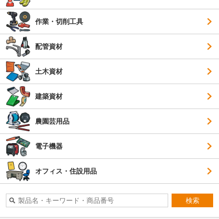
作業・切削工具
配管資材
土木資材
建築資材
農園芸用品
電子機器
オフィス・住設用品
検索