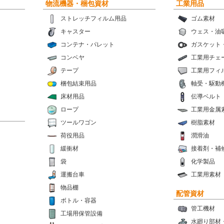
物流機器・梱包資材
工業用品
ストレッチフィルム用品
ゴム素材
キャスター
ウェス・油
コンテナ・パレット
ガスケット
コンベヤ
工業用チェ
テープ
工業用フィ
梱包結束用品
軸受・駆動
床材用品
伝導ベルト
ロープ
工業用金属
ツールワゴン
樹脂素材
荷役用品
潤滑油
緩衝材
接着剤・補
袋
化学製品
運搬台車
工業用素材
物品棚
配管資材
ボトル・容器
管工機材
工場用保管設備
水廻り部材