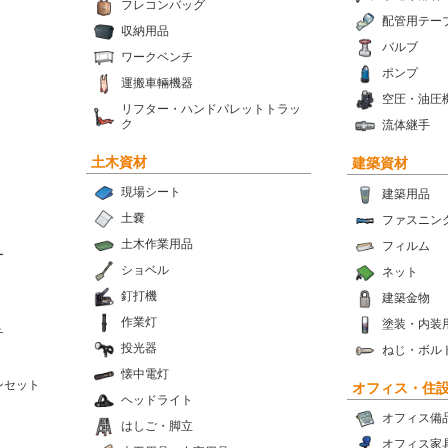
フレコンバッグ
配管用テー
収納用品
バルブ
ワークベンチ
ポンプ
運搬車輛機器
空圧・油圧
リフター・ハンドパレットトラッ
ク
流体継手
土木資材
建築資材
現場シート
建築用品
土嚢
ファスニン
土木作業用品
フィルム
ー
ショベル
ネット
釘打機
建築金物
作業灯
塗装・内装
チ
投光器
ねじ・ボル
懐中電灯
ンセット
オフィス・住
ヘッドライト
オフィス備
はしご・脚立
オフィス家