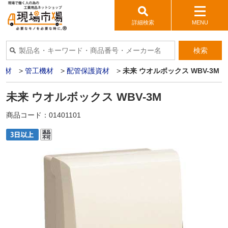
詳細検索
MENU
検索
資材
>
管工機材
>
配管保護資材
>
未来 ウオルボックス WBV-3M
未来 ウオルボックス WBV-3M
商品コード：
01401101