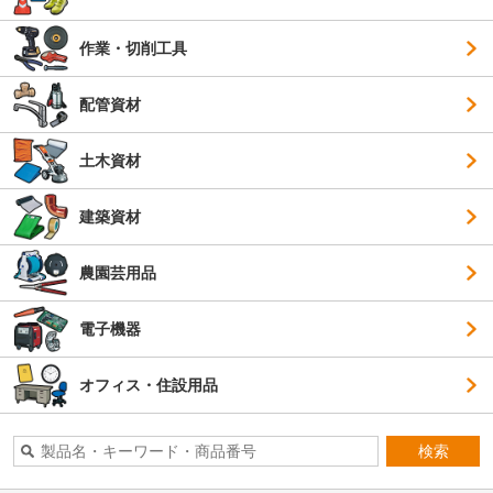
作業・切削工具
配管資材
土木資材
建築資材
農園芸用品
電子機器
オフィス・住設用品
検索