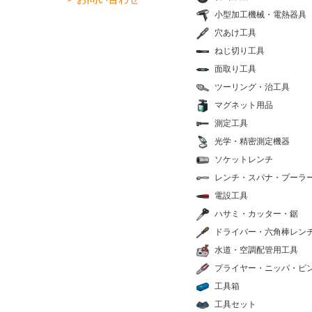
小型加工機械・電熱器具
穴あけ工具
ねじ切り工具
面取り工具
ツーリング・治工具
マグネット用品
測定工具
光学・精密測定機器
ソケットレンチ
レンチ・スパナ・プーラ
電設工具
ハサミ・カッター・鋸
ドライバー・六角棒レン
水道・空調配管用工具
プライヤー・ニッパ・ピ
工具箱
工具セット