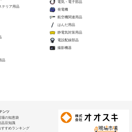
電気・電子部品
ステリア用品
発電機
航空機関連用品
はんだ用品
静電気対策用品
品
電設配線部品
撮影機器
用品
テンツ
現場の知恵袋
商品豆知識
おすすめランキング