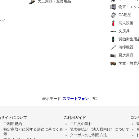
大工用品・左官用品
物置・エク
OA用品
ッグ
消火設備
文房具
労働衛生用
清掃機器
厨房用品
学童・教育
表示モード:
スマートフォン
| PC
当サイトについて
ご利用ガイド
コン
ご利用規約
ご注文の流れ
特定商取引に関する法律に基づく表
請求書払い（法人様向け）について
示
クーポンのご利用方法