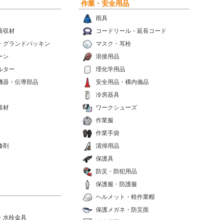
作業・安全用品
雨具
吸収材
コードリール・延長コード
・グランドパッキン
マスク・耳栓
ーン
溶接用品
ルター
理化学用品
機器・伝導部品
安全用品・構内備品
冷房器具
素材
ワークシューズ
作業服
作業手袋
修剤
清掃用品
保護具
防災・防犯用品
保護服・防護服
ヘルメット・軽作業帽
保護メガネ・防災面
・水栓金具