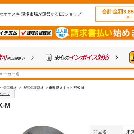
合計金額3,8
社オオスキ 現場市場が運営するECショップ
※一
荷可
インボイス対応
安心の
(※土日祝除く)
>
管工機材
>
配管保護資材
>
未来 防火キット FPK-M
ページ
-M
商品名
未来