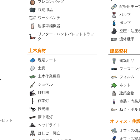
フレコンバッグ
配管用テー
収納用品
バルブ
ワークベンチ
ポンプ
運搬車輛機器
空圧・油圧
リフター・ハンドパレットトラッ
ク
流体継手
土木資材
建築資材
現場シート
建築用品
土嚢
ファスニン
土木作業用品
フィルム
ー
ショベル
ネット
釘打機
建築金物
作業灯
塗装・内装
チ
投光器
ねじ・ボル
懐中電灯
ンセット
オフィス・住
ヘッドライト
オフィス備
はしご・脚立
オフィス家