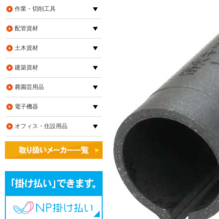
作業・切削工具
配管資材
土木資材
建築資材
農園芸用品
電子機器
オフィス・住設用品