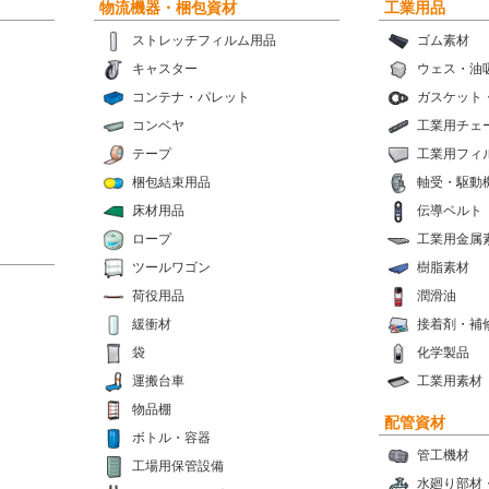
物流機器・梱包資材
工業用品
ストレッチフィルム用品
ゴム素材
キャスター
ウェス・油
コンテナ・パレット
ガスケット
コンベヤ
工業用チェ
テープ
工業用フィ
梱包結束用品
軸受・駆動
床材用品
伝導ベルト
ロープ
工業用金属
ツールワゴン
樹脂素材
荷役用品
潤滑油
緩衝材
接着剤・補
袋
化学製品
運搬台車
工業用素材
物品棚
配管資材
ボトル・容器
管工機材
工場用保管設備
水廻り部材