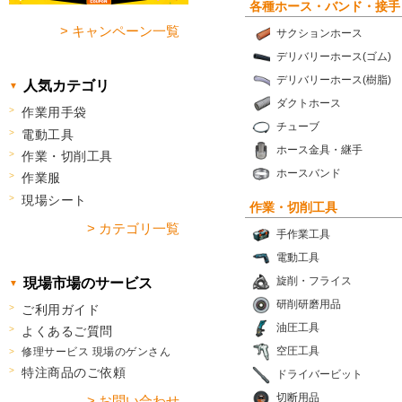
各種ホース・バンド・接手
> キャンペーン一覧
サクションホース
デリバリーホース(ゴム)
デリバリーホース(樹脂)
人気カテゴリ
ダクトホース
作業用手袋
チューブ
電動工具
ホース金具・継手
作業・切削工具
ホースバンド
作業服
現場シート
作業・切削工具
> カテゴリ一覧
手作業工具
電動工具
旋削・フライス
現場市場のサービス
研削研磨用品
ご利用ガイド
油圧工具
よくあるご質問
空圧工具
修理サービス 現場のゲンさん
特注商品のご依頼
ドライバービット
切断用品
> お問い合わせ