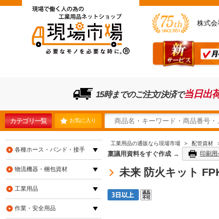
株式会
当日出
15時までのご注文/決済で
カテゴリ一覧
お気に入り
工業用品の通販なら現場市場
>
配管資材
各種ホース・バンド・接手
稟議用資料をすぐ作成 →
印刷用
物流機器・梱包資材
未来 防火キット FPK
工業用品
作業・安全用品