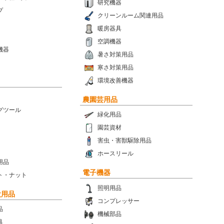
研究機器
プ
クリーンルーム関連用品
暖房器具
空調機器
機器
暑さ対策用品
寒さ対策用品
環境改善機器
農園芸用品
グツール
緑化用品
園芸資材
害虫・害獣駆除用品
ホースリール
用品
電子機器
ト・ナット
照明用品
設用品
コンプレッサー
品
機械部品
具