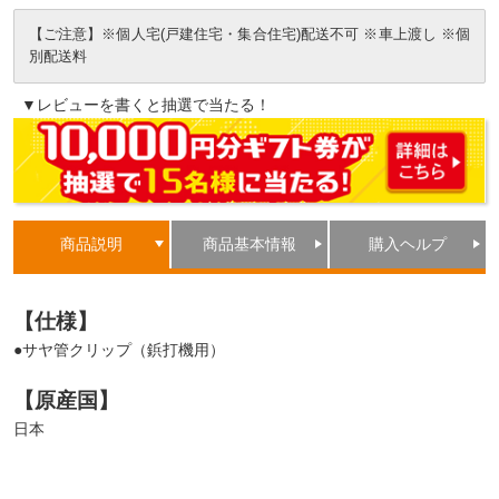
【ご注意】※個人宅(戸建住宅・集合住宅)配送不可 ※車上渡し ※個
別配送料
▼レビューを書くと抽選で当たる！
商品説明
商品基本情報
購入ヘルプ
【仕様】
●サヤ管クリップ（鋲打機用）
【原産国】
日本