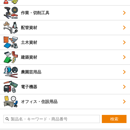
作業・切削工具
配管資材
土木資材
建築資材
農園芸用品
電子機器
オフィス・住設用品
検索