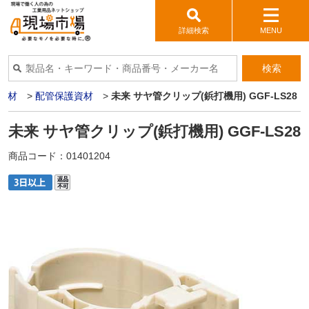
詳細検索
MENU
検索
機材
>
配管保護資材
>
未来 サヤ管クリップ(鋲打機用) GGF-LS28
未来 サヤ管クリップ(鋲打機用) GGF-LS28
商品コード：
01401204