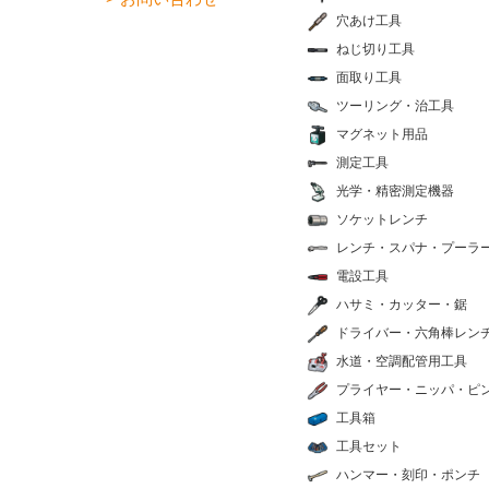
穴あけ工具
ねじ切り工具
面取り工具
ツーリング・治工具
マグネット用品
測定工具
光学・精密測定機器
ソケットレンチ
レンチ・スパナ・プーラ
電設工具
ハサミ・カッター・鋸
ドライバー・六角棒レン
水道・空調配管用工具
プライヤー・ニッパ・ピ
工具箱
工具セット
ハンマー・刻印・ポンチ