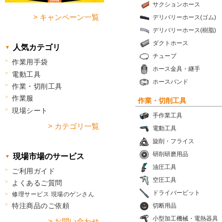
サクションホース
> キャンペーン一覧
デリバリーホース(ゴム)
デリバリーホース(樹脂)
ダクトホース
人気カテゴリ
チューブ
作業用手袋
ホース金具・継手
電動工具
ホースバンド
作業・切削工具
作業服
作業・切削工具
現場シート
手作業工具
> カテゴリ一覧
電動工具
旋削・フライス
研削研磨用品
現場市場のサービス
油圧工具
ご利用ガイド
空圧工具
よくあるご質問
ドライバービット
修理サービス 現場のゲンさん
特注商品のご依頼
切断用品
小型加工機械・電熱器具
> お問い合わせ