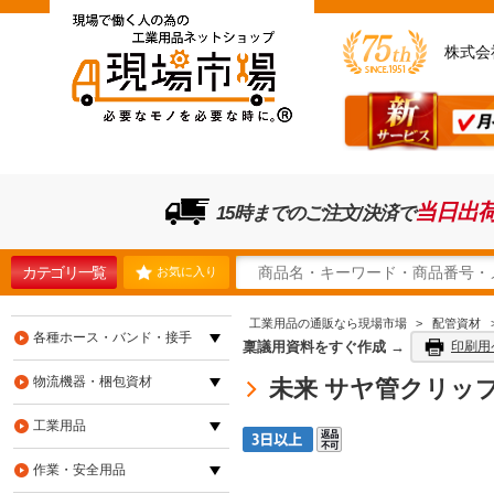
株式会
当日出
15時までのご注文/決済で
カテゴリ一覧
お気に入り
工業用品の通販なら現場市場
>
配管資材
各種ホース・バンド・接手
稟議用資料をすぐ作成 →
印刷用
物流機器・梱包資材
未来 サヤ管クリップ(鋲
工業用品
作業・安全用品