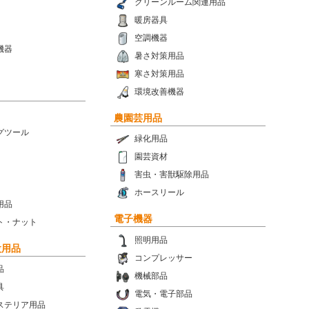
クリーンルーム関連用品
暖房器具
空調機器
機器
暑さ対策用品
寒さ対策用品
環境改善機器
農園芸用品
グツール
緑化用品
園芸資材
害虫・害獣駆除用品
ホースリール
用品
電子機器
ト・ナット
照明用品
設用品
コンプレッサー
品
機械部品
具
電気・電子部品
ステリア用品