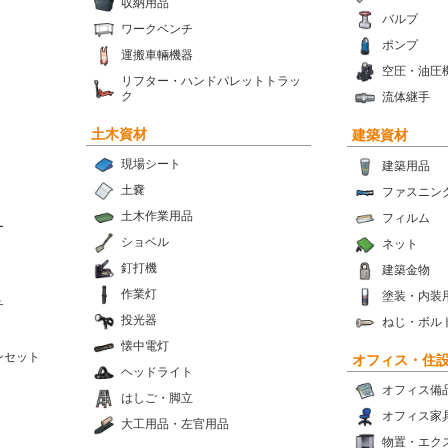
収納用品
バルブ
ワークベンチ
ポンプ
運搬車輛機器
空圧・油圧
リフター・ハンドパレットトラッ
ク
流体継手
土木資材
建築資材
現場シート
建築用品
土嚢
ファスニン
土木作業用品
フィルム
ー
ショベル
ネット
釘打機
建築金物
作業灯
塗装・内装
チ
投光器
ねじ・ボル
懐中電灯
ンセット
オフィス・住
ヘッドライト
オフィス備
はしご・脚立
オフィス家
大工用品・左官用品
物置・エク