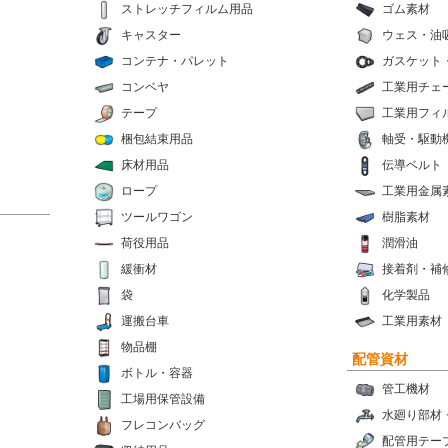
ストレッチフィルム用品
ゴム素材
キャスター
ウェス・油
コンテナ・パレット
ガスケット
コンベヤ
工業用チェ
テープ
工業用フィ
梱包結束用品
軸受・駆動
床材用品
伝導ベルト
ロープ
工業用金属
ツールワゴン
樹脂素材
荷役用品
潤滑油
緩衝材
接着剤・補
袋
化学製品
運搬台車
工業用素材
物品棚
配管資材
ボトル・容器
管工機材
工場用保管設備
水廻り部材
フレコンバッグ
配管用テー