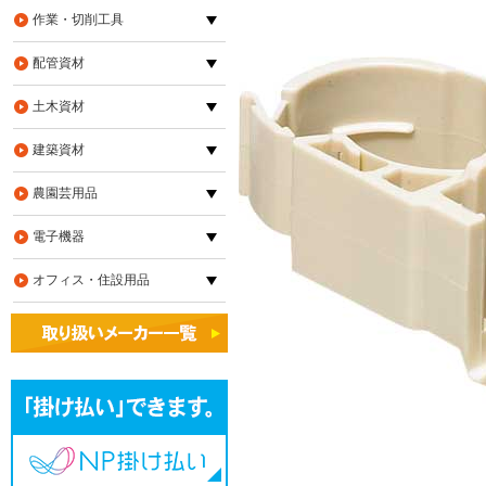
作業・切削工具
配管資材
土木資材
建築資材
農園芸用品
電子機器
オフィス・住設用品