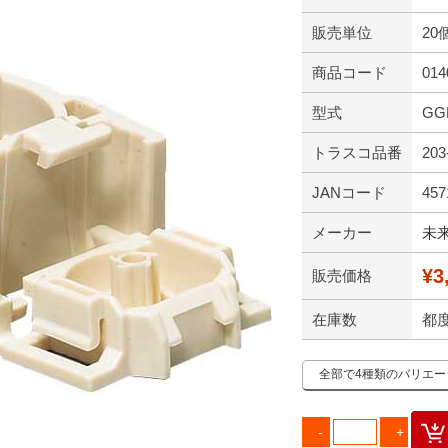
販売単位
20
商品コード
014
型式
GG
トラスコ品番
203
JANコード
457
メーカー
未
¥3
販売価格
在庫数
都
全部で4種類のバリエ