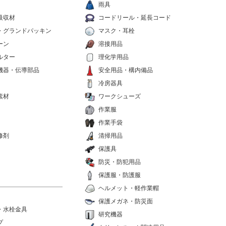
雨具
吸収材
コードリール・延長コード
・グランドパッキン
マスク・耳栓
ーン
溶接用品
ルター
理化学用品
機器・伝導部品
安全用品・構内備品
冷房器具
素材
ワークシューズ
作業服
作業手袋
修剤
清掃用品
保護具
防災・防犯用品
保護服・防護服
ヘルメット・軽作業帽
保護メガネ・防災面
・水栓金具
研究機器
プ