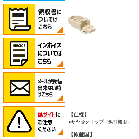
【仕様】
●サヤ管クリップ（鋲打機用）
【原産国】