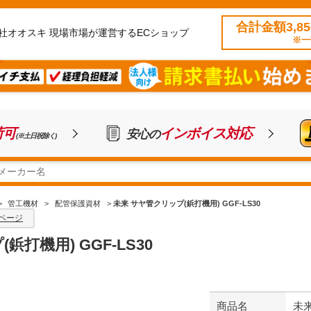
合計金額3,8
社オオスキ 現場市場が運営するECショップ
※一
荷可
インボイス対応
安心の
(※土日祝除く)
>
管工機材
>
配管保護資材
>
未来 サヤ管クリップ(鋲打機用) GGF-LS30
ページ
打機用) GGF-LS30
商品名
未来