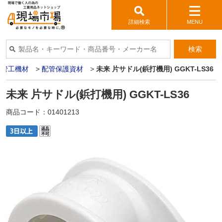
詳細検索
MENU
検索
>
管工機材
>
配管保護資材
>
未来 片サドル(鋲打機用) GGKT-LS36
未来 片サドル(鋲打機用) GGKT-LS36
商品コード：
01401213