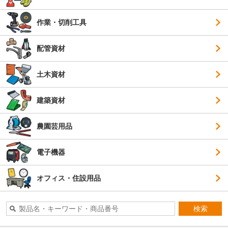
作業・切削工具
配管資材
土木資材
建築資材
農園芸用品
電子機器
オフィス・住設用品
検索