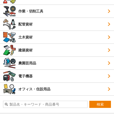
作業・切削工具
配管資材
土木資材
建築資材
農園芸用品
電子機器
オフィス・住設用品
検索