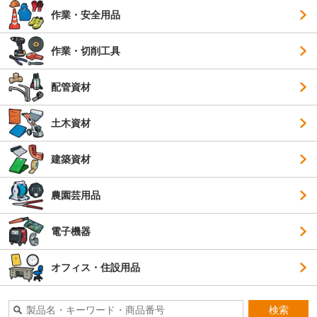
作業・安全用品
作業・切削工具
配管資材
土木資材
建築資材
農園芸用品
電子機器
オフィス・住設用品
検索