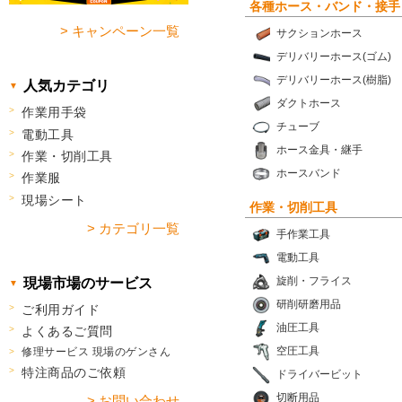
各種ホース・バンド・接手
> キャンペーン一覧
サクションホース
デリバリーホース(ゴム)
デリバリーホース(樹脂)
人気カテゴリ
ダクトホース
作業用手袋
チューブ
電動工具
ホース金具・継手
作業・切削工具
ホースバンド
作業服
現場シート
作業・切削工具
> カテゴリ一覧
手作業工具
電動工具
旋削・フライス
現場市場のサービス
研削研磨用品
ご利用ガイド
油圧工具
よくあるご質問
空圧工具
修理サービス 現場のゲンさん
特注商品のご依頼
ドライバービット
切断用品
> お問い合わせ