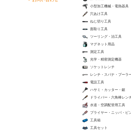
小型加工機械・電熱器具
穴あけ工具
ねじ切り工具
面取り工具
ツーリング・治工具
マグネット用品
測定工具
光学・精密測定機器
ソケットレンチ
レンチ・スパナ・プーラ
電設工具
ハサミ・カッター・鋸
ドライバー・六角棒レン
水道・空調配管用工具
プライヤー・ニッパ・ピ
工具箱
工具セット