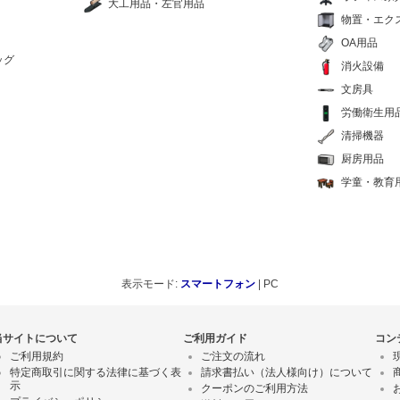
大工用品・左官用品
物置・エク
OA用品
ッグ
消火設備
文房具
労働衛生用
清掃機器
厨房用品
学童・教育
表示モード:
スマートフォン
| PC
当サイトについて
ご利用ガイド
コン
ご利用規約
ご注文の流れ
特定商取引に関する法律に基づく表
請求書払い（法人様向け）について
示
クーポンのご利用方法