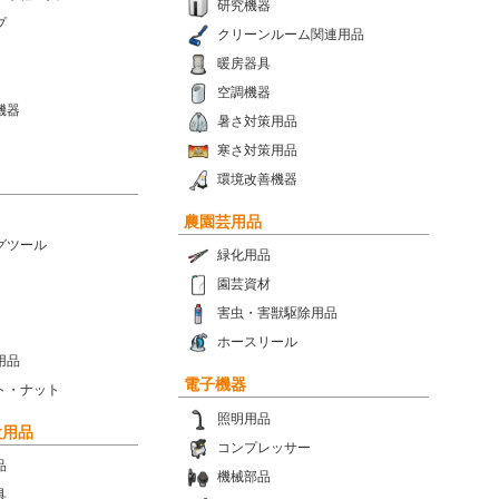
研究機器
プ
クリーンルーム関連用品
暖房器具
空調機器
機器
暑さ対策用品
寒さ対策用品
環境改善機器
農園芸用品
グツール
緑化用品
園芸資材
害虫・害獣駆除用品
ホースリール
用品
電子機器
ト・ナット
照明用品
設用品
コンプレッサー
品
機械部品
具