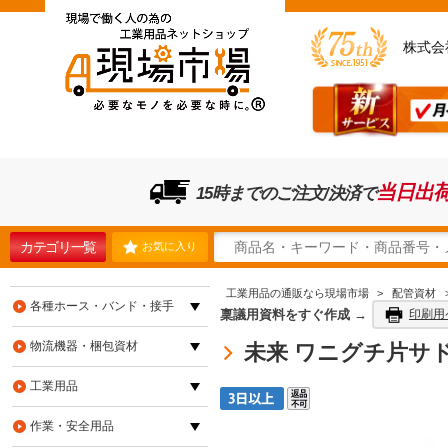
株式会
当日出
15時までのご注文/決済で
カテゴリ一覧
お気に入り
工業用品の通販なら現場市場
>
配管資材
各種ホース・バンド・接手
稟議用資料をすぐ作成 →
印刷用
物流機器・梱包資材
未来 ワニグチ片サドル
工業用品
作業・安全用品