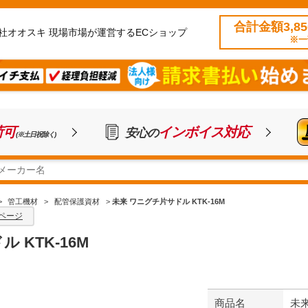
合計金額3,8
社オオスキ 現場市場が運営するECショップ
※一
荷可
インボイス対応
安心の
(※土日祝除く)
>
管工機材
>
配管保護資材
>
未来 ワニグチ片サドル KTK-16M
ページ
 KTK-16M
商品名
未来