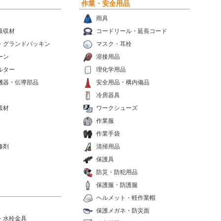
作業・安全用品
雨具
吸収材
コードリール・延長コード
・グランドパッキン
マスク・耳栓
ーン
溶接用品
ルター
理化学用品
機器・伝導部品
安全用品・構内備品
冷房器具
素材
ワークシューズ
作業服
作業手袋
修剤
清掃用品
保護具
防災・防犯用品
保護服・防護服
ヘルメット・軽作業帽
保護メガネ・防災面
・水栓金具