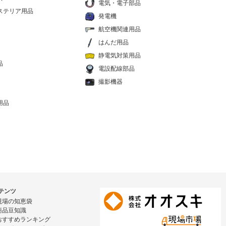
電気・電子部品
ステリア用品
発電機
航空機関連用品
はんだ用品
静電気対策用品
品
電設配線部品
撮影機器
用品
テンツ
現場の知恵袋
商品豆知識
おすすめランキング