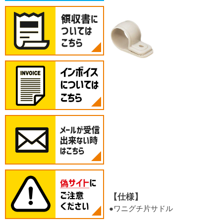
【仕様】
●ワニグチ片サドル