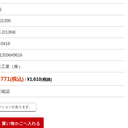
個
01395
K-D13NK
-0418
1359649616
来工業（株）
,771
(税込)
/
¥1,610
(税抜)
度確認
ーションがあります。