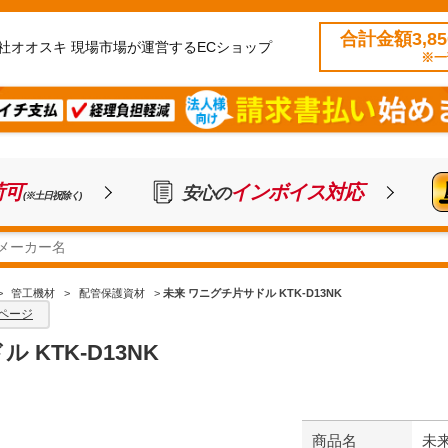
合計金額3,8
社オオスキ 現場市場が運営するECショップ
※一
荷可
インボイス対応
安心の
(※土日祝除く)
>
管工機材
>
配管保護資材
>
未来 ワニグチ片サドル KTK-D13NK
ページ
 KTK-D13NK
商品名
未来