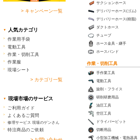
サクションホース
> キャンペーン一覧
デリバリーホース(ゴム)
デリバリーホース(樹脂)
ダクトホース
人気カテゴリ
チューブ
作業用手袋
ホース金具・継手
電動工具
ホースバンド
作業・切削工具
作業服
作業・切削工具
現場シート
手作業工具
> カテゴリ一覧
電動工具
旋削・フライス
研削研磨用品
現場市場のサービス
油圧工具
ご利用ガイド
空圧工具
よくあるご質問
ドライバービット
修理サービス 現場のゲンさん
特注商品のご依頼
切断用品
小型加工機械・電熱器具
> お問い合わせ