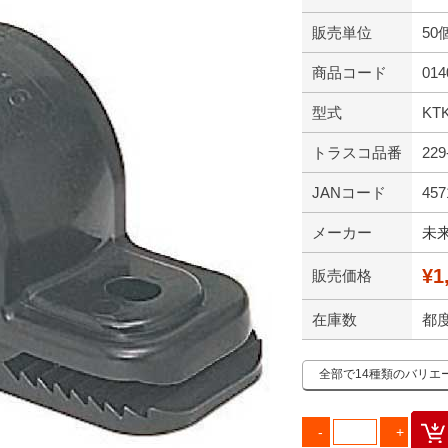
販売単位
50
商品コード
014
型式
KT
トラスコ品番
229
JANコード
457
メーカー
未
¥1
販売価格
在庫数
都
全部で14種類のバリエ