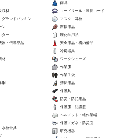
雨具
吸収材
コードリール・延長コード
・グランドパッキン
マスク・耳栓
ーン
溶接用品
ルター
理化学用品
機器・伝導部品
安全用品・構内備品
冷房器具
素材
ワークシューズ
作業服
作業手袋
修剤
清掃用品
保護具
防災・防犯用品
保護服・防護服
ヘルメット・軽作業帽
保護メガネ・防災面
・水栓金具
研究機器
プ