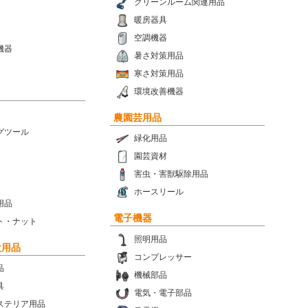
クリーンルーム関連用品
暖房器具
空調機器
機器
暑さ対策用品
寒さ対策用品
環境改善機器
農園芸用品
グツール
緑化用品
園芸資材
害虫・害獣駆除用品
ホースリール
用品
電子機器
ト・ナット
照明用品
設用品
コンプレッサー
品
機械部品
具
電気・電子部品
ステリア用品