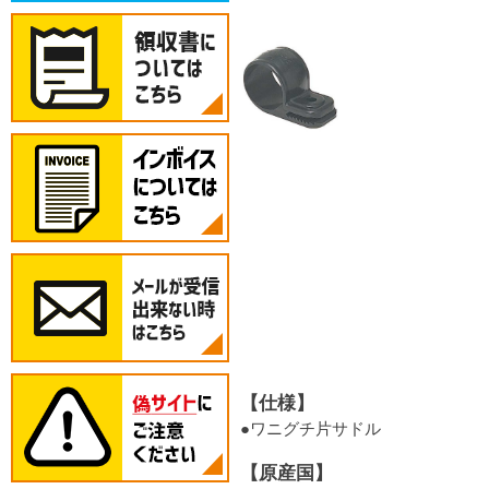
【仕様】
●ワニグチ片サドル
【原産国】