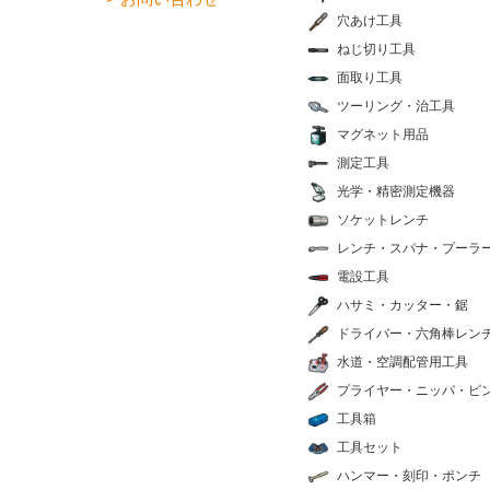
穴あけ工具
ねじ切り工具
面取り工具
ツーリング・治工具
マグネット用品
測定工具
光学・精密測定機器
ソケットレンチ
レンチ・スパナ・プーラ
電設工具
ハサミ・カッター・鋸
ドライバー・六角棒レン
水道・空調配管用工具
プライヤー・ニッパ・ピ
工具箱
工具セット
ハンマー・刻印・ポンチ