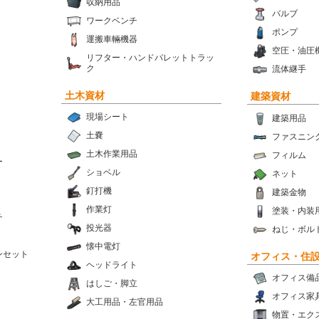
収納用品
バルブ
ワークベンチ
ポンプ
運搬車輛機器
空圧・油圧
リフター・ハンドパレットトラッ
ク
流体継手
土木資材
建築資材
現場シート
建築用品
土嚢
ファスニン
土木作業用品
フィルム
ー
ショベル
ネット
釘打機
建築金物
作業灯
塗装・内装
チ
投光器
ねじ・ボル
懐中電灯
ンセット
オフィス・住
ヘッドライト
オフィス備
はしご・脚立
オフィス家
大工用品・左官用品
物置・エク