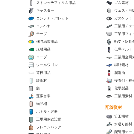
ストレッチフィルム用品
ゴム素材
キャスター
ウェス・油
コンテナ・パレット
ガスケット
コンベヤ
工業用チェ
テープ
工業用フィ
梱包結束用品
軸受・駆動
床材用品
伝導ベルト
ロープ
工業用金属
ツールワゴン
樹脂素材
荷役用品
潤滑油
緩衝材
接着剤・補
袋
化学製品
運搬台車
工業用素材
物品棚
配管資材
ボトル・容器
管工機材
工場用保管設備
水廻り部材
フレコンバッグ
配管用テー