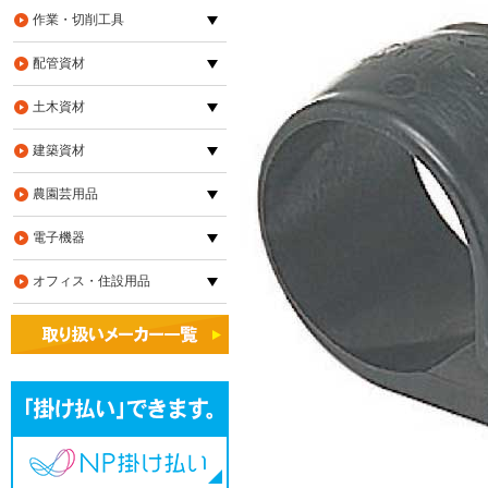
作業・切削工具
配管資材
土木資材
建築資材
農園芸用品
電子機器
オフィス・住設用品