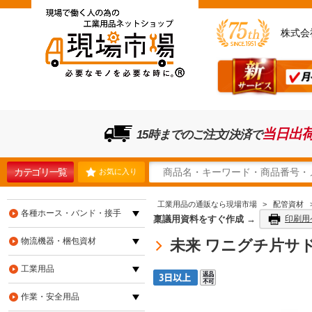
株式会
当日出
15時までのご注文/決済で
カテゴリ一覧
お気に入り
工業用品の通販なら現場市場
>
配管資材
各種ホース・バンド・接手
稟議用資料をすぐ作成 →
印刷用
物流機器・梱包資材
未来 ワニグチ片サドル
工業用品
作業・安全用品