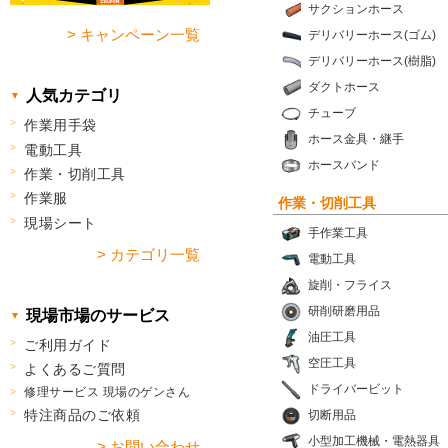
サクションホース
> キャンペーン一覧
デリバリーホース(ゴム)
デリバリーホース(樹脂)
ダクトホース
人気カテゴリ
チューブ
作業用手袋
ホース金具・継手
電動工具
ホースバンド
作業・切削工具
作業服
作業・切削工具
現場シート
手作業工具
> カテゴリ一覧
電動工具
旋削・フライス
研削研磨用品
現場市場のサービス
油圧工具
ご利用ガイド
空圧工具
よくあるご質問
ドライバービット
修理サービス 現場のゲンさん
特注商品のご依頼
切断用品
小型加工機械・電熱器具
> お問い合わせ