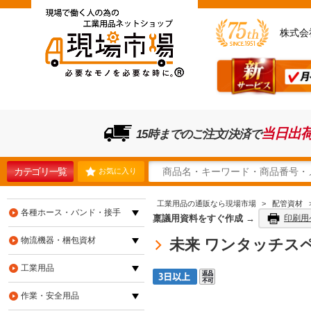
株式会
当日出
15時までのご注文/決済で
カテゴリ一覧
お気に入り
工業用品の通販なら現場市場
>
配管資材
各種ホース・バンド・接手
稟議用資料をすぐ作成 →
印刷用
物流機器・梱包資材
未来 ワンタッチスペー
工業用品
作業・安全用品