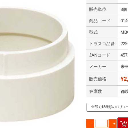
販売単位
8個
商品コード
014
型式
MB
トラスコ品番
229
JANコード
457
メーカー
未
¥2
販売価格
在庫数
都
全部で15種類のバリエ