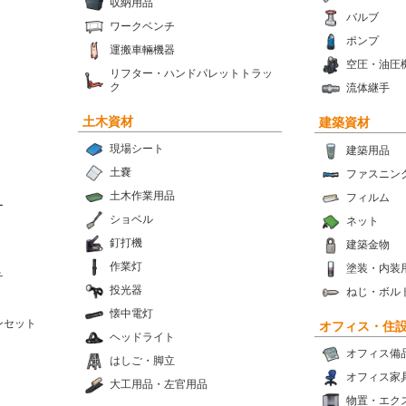
収納用品
バルブ
ワークベンチ
ポンプ
運搬車輛機器
空圧・油圧
リフター・ハンドパレットトラッ
ク
流体継手
土木資材
建築資材
現場シート
建築用品
土嚢
ファスニン
土木作業用品
フィルム
ー
ショベル
ネット
釘打機
建築金物
作業灯
塗装・内装
チ
投光器
ねじ・ボル
懐中電灯
ンセット
オフィス・住
ヘッドライト
オフィス備
はしご・脚立
オフィス家
大工用品・左官用品
物置・エク