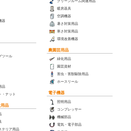
クリーンルーム関連用品
暖房器具
空調機器
機器
暑さ対策用品
寒さ対策用品
環境改善機器
農園芸用品
グツール
緑化用品
園芸資材
害虫・害獣駆除用品
ホースリール
用品
電子機器
ト・ナット
照明用品
設用品
コンプレッサー
品
機械部品
具
電気・電子部品
ステリア用品