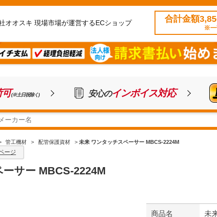
合計金額3,8
社オオスキ 現場市場が運営するECショップ
※一
荷可
インボイス対応
安心の
(※土日祝除く)
>
管工機材
>
配管保護資材
>
未来 ワンタッチスペーサー MBCS-2224M
ページ
サー MBCS-2224M
商品名
未来