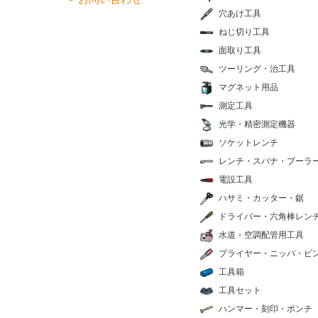
穴あけ工具
ねじ切り工具
面取り工具
ツーリング・治工具
マグネット用品
測定工具
光学・精密測定機器
ソケットレンチ
レンチ・スパナ・プーラ
電設工具
ハサミ・カッター・鋸
ドライバー・六角棒レン
水道・空調配管用工具
プライヤー・ニッパ・ピ
工具箱
工具セット
ハンマー・刻印・ポンチ