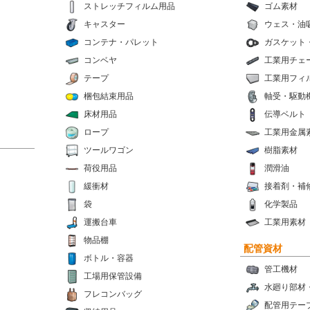
ストレッチフィルム用品
ゴム素材
キャスター
ウェス・油
コンテナ・パレット
ガスケット
コンベヤ
工業用チェ
テープ
工業用フィ
梱包結束用品
軸受・駆動
床材用品
伝導ベルト
ロープ
工業用金属
ツールワゴン
樹脂素材
荷役用品
潤滑油
緩衝材
接着剤・補
袋
化学製品
運搬台車
工業用素材
物品棚
配管資材
ボトル・容器
管工機材
工場用保管設備
水廻り部材
フレコンバッグ
配管用テー