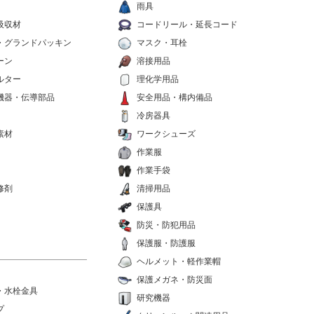
雨具
吸収材
コードリール・延長コード
・グランドパッキン
マスク・耳栓
ーン
溶接用品
ルター
理化学用品
機器・伝導部品
安全用品・構内備品
冷房器具
素材
ワークシューズ
作業服
作業手袋
修剤
清掃用品
保護具
防災・防犯用品
保護服・防護服
ヘルメット・軽作業帽
保護メガネ・防災面
・水栓金具
研究機器
プ