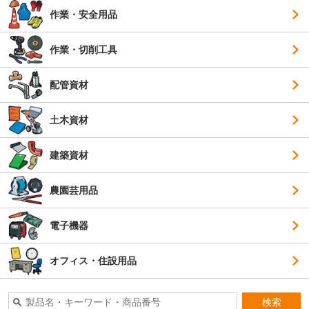
作業・安全用品
作業・切削工具
配管資材
土木資材
建築資材
農園芸用品
電子機器
オフィス・住設用品
検索