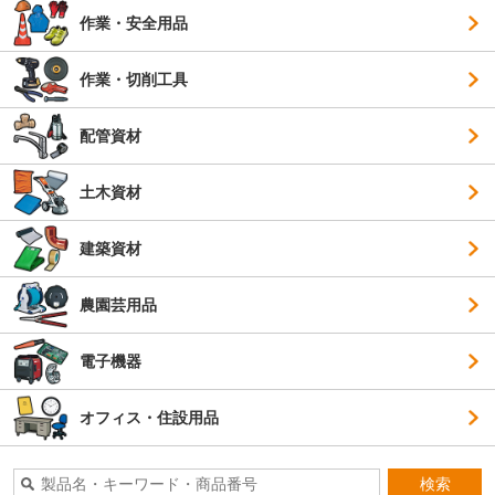
作業・安全用品
作業・切削工具
配管資材
土木資材
建築資材
農園芸用品
電子機器
オフィス・住設用品
検索