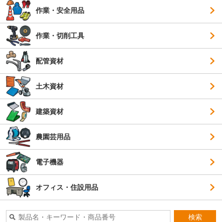
作業・安全用品
作業・切削工具
配管資材
土木資材
建築資材
農園芸用品
電子機器
オフィス・住設用品
検索