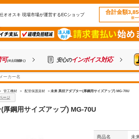
合計金額3,8
社オオスキ 現場市場が運営するECショップ
※一
荷可
インボイス対応
安心の
(※土日祝除く)
>
管工機材
>
配管保護資材
>
未来 異径アダプター(厚鋼用サイズアップ) MG-70U
ページ
厚鋼用サイズアップ) MG-70U
商品名
未来