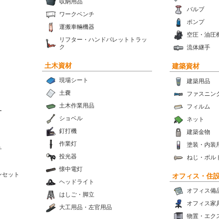
収納用品
バルブ
ワークベンチ
ポンプ
運搬車輛機器
空圧・油圧
リフター・ハンドパレットトラッ
ク
流体継手
土木資材
建築資材
現場シート
建築用品
土嚢
ファスニン
土木作業用品
フィルム
ー
ショベル
ネット
釘打機
建築金物
作業灯
塗装・内装
チ
投光器
ねじ・ボル
懐中電灯
ンセット
オフィス・住
ヘッドライト
オフィス備
はしご・脚立
オフィス家
大工用品・左官用品
物置・エク