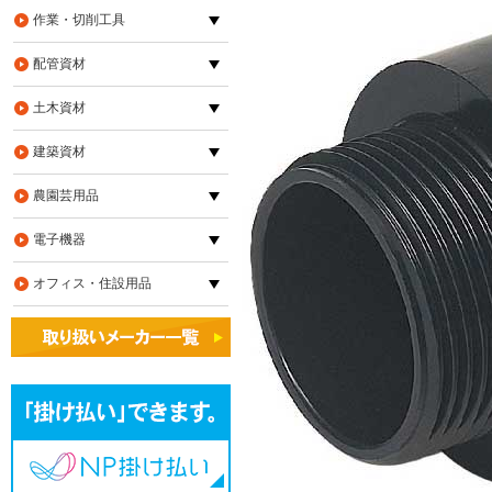
作業・切削工具
配管資材
土木資材
建築資材
農園芸用品
電子機器
オフィス・住設用品