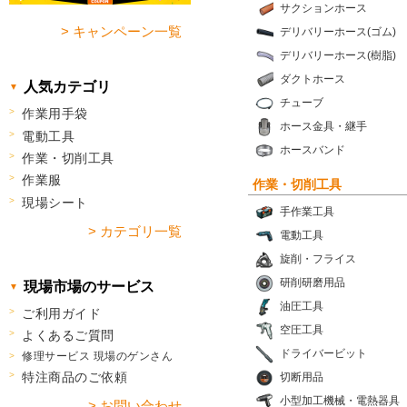
サクションホース
> キャンペーン一覧
デリバリーホース(ゴム)
デリバリーホース(樹脂)
ダクトホース
人気カテゴリ
チューブ
作業用手袋
ホース金具・継手
電動工具
ホースバンド
作業・切削工具
作業服
作業・切削工具
現場シート
手作業工具
> カテゴリ一覧
電動工具
旋削・フライス
研削研磨用品
現場市場のサービス
油圧工具
ご利用ガイド
空圧工具
よくあるご質問
ドライバービット
修理サービス 現場のゲンさん
特注商品のご依頼
切断用品
小型加工機械・電熱器具
> お問い合わせ