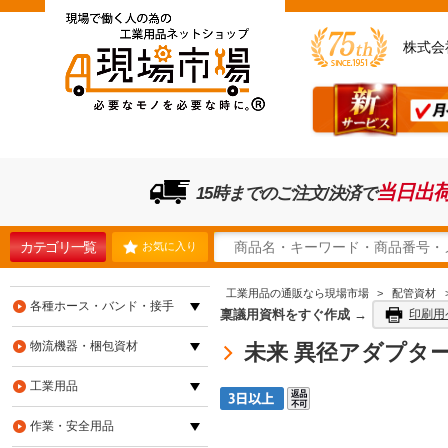
株式会
当日出
15時までのご注文/決済で
カテゴリ一覧
お気に入り
工業用品の通販なら現場市場
>
配管資材
各種ホース・バンド・接手
稟議用資料をすぐ作成 →
印刷用
物流機器・梱包資材
未来 異径アダプター(
工業用品
作業・安全用品