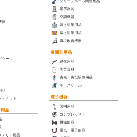
クリーンルーム関連用品
暖房器具
空調機器
機器
暑さ対策用品
寒さ対策用品
環境改善機器
農園芸用品
グツール
緑化用品
園芸資材
害虫・害獣駆除用品
ホースリール
用品
電子機器
ト・ナット
照明用品
設用品
コンプレッサー
品
機械部品
具
電気・電子部品
ステリア用品