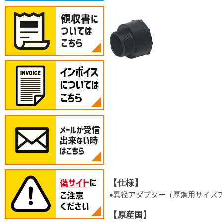
【仕様】
●異径アダプター（厚鋼用サイズ
【原産国】