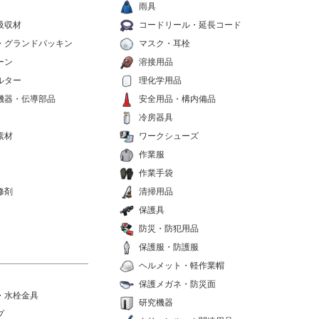
雨具
吸収材
コードリール・延長コード
・グランドパッキン
マスク・耳栓
ーン
溶接用品
ルター
理化学用品
機器・伝導部品
安全用品・構内備品
冷房器具
素材
ワークシューズ
作業服
作業手袋
修剤
清掃用品
保護具
防災・防犯用品
保護服・防護服
ヘルメット・軽作業帽
保護メガネ・防災面
・水栓金具
研究機器
プ