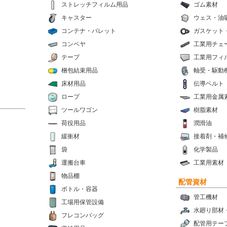
ストレッチフィルム用品
ゴム素材
キャスター
ウェス・油
コンテナ・パレット
ガスケット
コンベヤ
工業用チェ
テープ
工業用フィ
梱包結束用品
軸受・駆動
床材用品
伝導ベルト
ロープ
工業用金属
ツールワゴン
樹脂素材
荷役用品
潤滑油
緩衝材
接着剤・補
袋
化学製品
運搬台車
工業用素材
物品棚
配管資材
ボトル・容器
管工機材
工場用保管設備
水廻り部材
フレコンバッグ
配管用テー