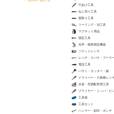
穴あけ工具
ねじ切り工具
面取り工具
ツーリング・治工具
マグネット用品
測定工具
光学・精密測定機器
ソケットレンチ
レンチ・スパナ・プーラ
電設工具
ハサミ・カッター・鋸
ドライバー・六角棒レン
水道・空調配管用工具
プライヤー・ニッパ・ピ
工具箱
工具セット
ハンマー・刻印・ポンチ