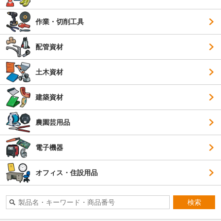
作業・切削工具
配管資材
土木資材
建築資材
農園芸用品
電子機器
オフィス・住設用品
検索